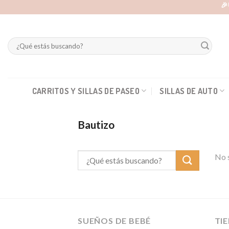
Skip
🎉
to
content
Buscar
por:
CARRITOS Y SILLAS DE PASEO
SILLAS DE AUTO
Bautizo
No s
SUEÑOS DE BEBÉ
TI