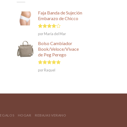
Faja Banda de Sujeción
Embarazo de Chicco
Valorado
por María del Mar
en
4
de
5
Bolso Cambiador
Book/Veloce/Vivace
de Peg Perego
Valorado en
por Raquel
5
de 5
REGALOS
HOGAR
REBAJAS VERANO