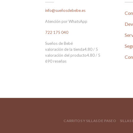
info@sueñosdebebe.es
Con
Atención por WhatsApp
Dev
722 175 040
Serv
Sueños de Bebé
Seg
valoración de la tienda
4.80 / 5
valoración del producto
4.80 / 5
Con
690 reseñas
CARRITOS Y SILLAS DE PASEO
SILLAS