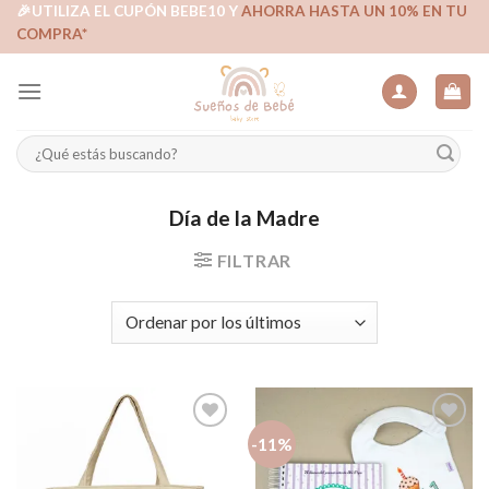
Skip
🎉UTILIZA EL CUPÓN BEBE10 Y
AHORRA HASTA UN 10% EN TU
COMPRA*
to
content
Buscar
por:
Día de la Madre
FILTRAR
-11%
Añadir
Añadir