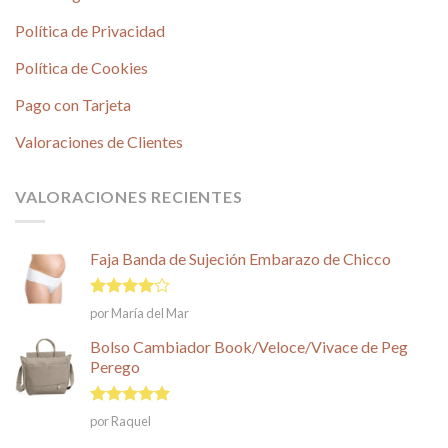
Política de Privacidad
Política de Cookies
Pago con Tarjeta
Valoraciones de Clientes
VALORACIONES RECIENTES
Faja Banda de Sujeción Embarazo de Chicco
Valorado
por María del Mar
en
4
de
5
Bolso Cambiador Book/Veloce/Vivace de Peg
Perego
Valorado en
por Raquel
5
de 5