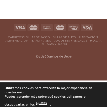
CARRITOS Y SILLAS DE PASEO
SILLAS DE AUTO
HABITACIÓN
ALIMENTACIÓN
BAÑO Y ASEO
JUGUETES Y REGALOS
HOGAR
REBAJAS VERANO
©2026 Sueños de Bebé
Utilizamos cookies para ofrecerte la mejor experiencia en
nuestra web.
Puedes aprender más sobre qué cookies utilizamos o
ajustes
desactivarlas en los
.