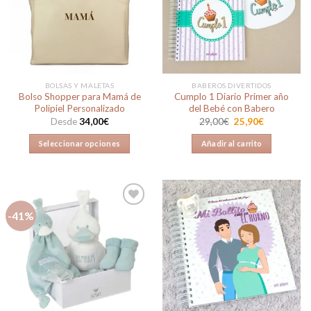
a la
a la
lista de
lista de
deseos
deseos
BOLSAS Y MALETAS
BABEROS DIVERTIDOS
Bolso Shopper para Mamá de
Cumplo 1 Diario Primer año
Polipiel Personalizado
del Bebé con Babero
El
El
Desde
34,00
€
29,00
€
25,90
€
precio
precio
original
actual
Seleccionar opciones
Añadir al carrito
era:
es:
29,00€.
25,90€.
Este
producto
tiene
múltiples
-41%
variantes.
Las
Añadir
Añadir
opciones
a la
a la
lista de
lista de
se
deseos
deseos
pueden
elegir
en