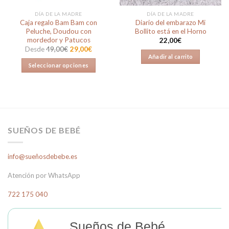
la
DÍA DE LA MADRE
DÍA DE LA MADRE
página
Caja regalo Bam Bam con
Diario del embarazo Mi
de
Peluche, Doudou con
Bollito está en el Horno
producto
mordedor y Patucos
22,00
€
Desde
49,00
€
29,00
€
Añadir al carrito
Seleccionar opciones
Este
producto
tiene
múltiples
variantes.
SUEÑOS DE BEBÉ
Las
opciones
se
info@sueñosdebebe.es
pueden
elegir
Atención por WhatsApp
en
722 175 040
la
página
de
Sueños de Bebé
producto