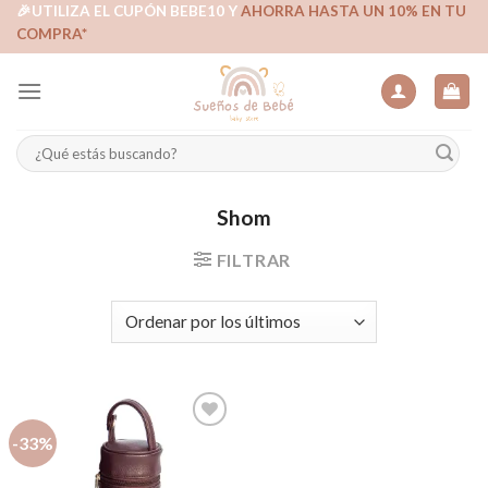
Skip
🎉UTILIZA EL CUPÓN BEBE10 Y
AHORRA HASTA UN 10% EN TU
COMPRA*
to
content
Buscar
por:
Shom
FILTRAR
-33%
Añadir