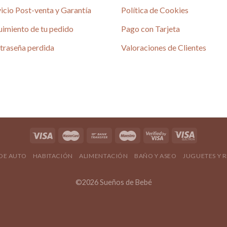
icio Post-venta y Garantía
Política de Cookies
uimiento de tu pedido
Pago con Tarjeta
é
traseña perdida
Valoraciones de Clientes
4.80 / 5
690 reseñas
4.80 / 5
 DE AUTO
HABITACIÓN
ALIMENTACIÓN
BAÑO Y ASEO
JUGUETES Y 
©2026 Sueños de Bebé