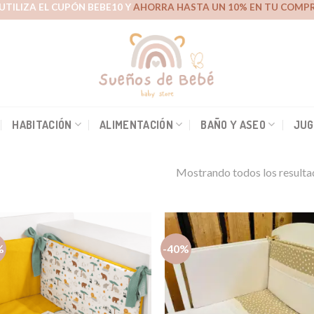
UTILIZA EL CUPÓN BEBE10 Y
AHORRA HASTA UN 10% EN TU COMPR
HABITACIÓN
ALIMENTACIÓN
BAÑO Y ASEO
JUG
Mostrando todos los resulta
%
-40%
Añadir
Aña
a la
a 
lista de
list
deseos
des