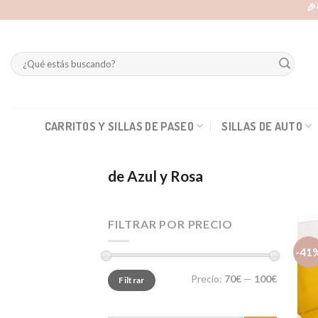
Skip
🎉
to
content
Buscar
por:
CARRITOS Y SILLAS DE PASEO
SILLAS DE AUTO
de Azul y Rosa
FILTRAR POR PRECIO
-41
Precio
Precio
Precio:
70€
—
100€
Filtrar
mínimo
máximo