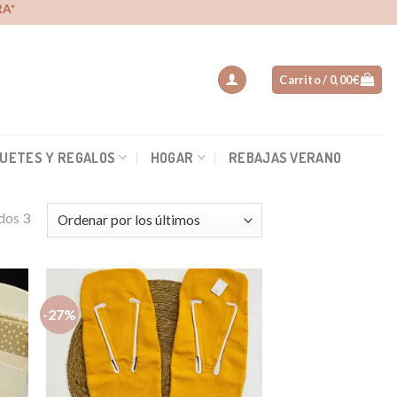
A*
Carrito /
0,00
€
UETES Y REGALOS
HOGAR
REBAJAS VERANO
dos 3
-27%
dir
Añadir
la
a la
a de
lista de
eos
deseos