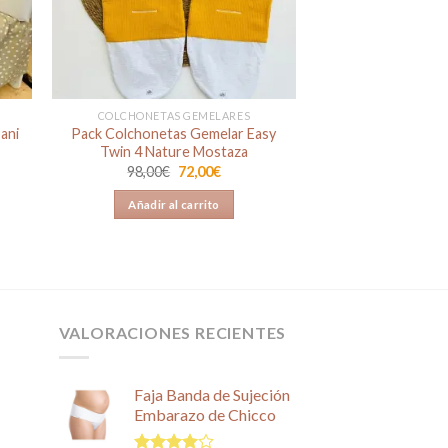
COLCHONETAS GEMELARES
ani
Pack Colchonetas Gemelar Easy
Twin 4 Nature Mostaza
El
El
98,00
€
72,00
€
o
precio
precio
original
actual
Añadir al carrito
era:
es:
.
98,00€.
72,00€.
VALORACIONES RECIENTES
Faja Banda de Sujeción
Embarazo de Chicco