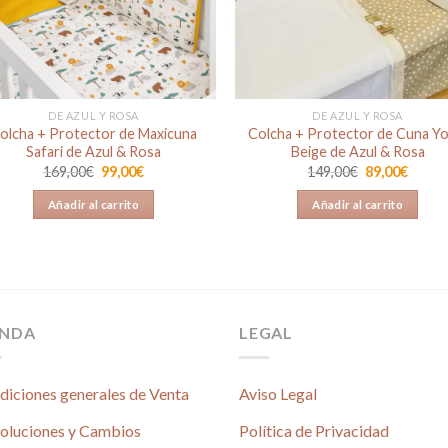
DE AZUL Y ROSA
DE AZUL Y ROSA
olcha + Protector de Maxicuna
Colcha + Protector de Cuna Yo
Safari de Azul & Rosa
Beige de Azul & Rosa
El
El
El
El
169,00
€
99,00
€
149,00
€
89,00
€
precio
precio
precio
preci
original
actual
original
actual
Añadir al carrito
Añadir al carrito
era:
es:
era:
es:
169,00€.
99,00€.
149,00€.
89,00€
ENDA
LEGAL
diciones generales de Venta
Aviso Legal
oluciones y Cambios
Política de Privacidad