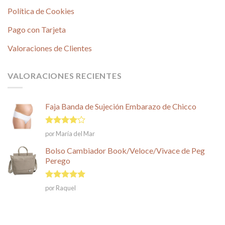
Política de Cookies
Pago con Tarjeta
Valoraciones de Clientes
VALORACIONES RECIENTES
Faja Banda de Sujeción Embarazo de Chicco
Valorado
por María del Mar
en
4
de
5
Bolso Cambiador Book/Veloce/Vivace de Peg
Perego
Valorado en
por Raquel
5
de 5