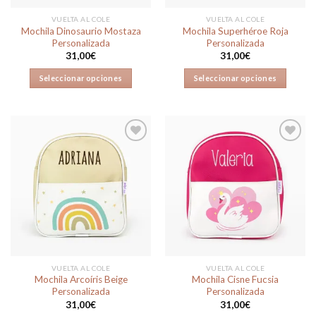
VUELTA AL COLE
VUELTA AL COLE
Mochila Dinosaurio Mostaza
Mochila Superhéroe Roja
Personalizada
Personalizada
31,00
€
31,00
€
Seleccionar opciones
Seleccionar opciones
Añadir
Añadir
a la
a la
lista de
lista de
deseos
deseos
VUELTA AL COLE
VUELTA AL COLE
Mochila Arcoíris Beige
Mochila Cisne Fucsia
Personalizada
Personalizada
31,00
€
31,00
€