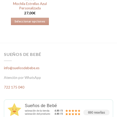
Mochila Estrellas Azul
Personalizada
27,00
€
Seleccionar opciones
SUEÑOS DE BEBÉ
info@sueñosdebebe.es
Atención por WhatsApp
722 175 040
Sueños de Bebé
valoración de la tienda
4.80 / 5
690 reseñas
valoración del producto
4.80 / 5