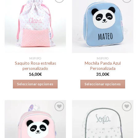
Añadir
Añadir
a la
a la
lista de
lista de
deseos
deseos
MIPIPO
MIPIPO
Saquito Rosa estrellas
Mochila Panda Azul
personalizado
Personalizada
16,00
€
31,00
€
Seleccionar opciones
Seleccionar opciones
Añadir
Añadir
a la
a la
lista de
lista de