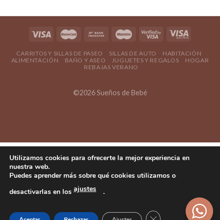
CARRITOS Y SILLAS DE PASEO
SILLAS DE AUTO
HABITACIÓN
ALIMENTACIÓN
BAÑO Y ASEO
JUGUETES Y REGALOS
HOGAR
REBAJAS VERANO
©2026 Sueños de Bebé
Utilizamos cookies para ofrecerte la mejor experiencia en
nuestra web.
Puedes aprender más sobre qué cookies utilizamos o
ajustes
desactivarlas en los
.
Cerrar el banner d
Aceptar
Rechazar
Ajustes