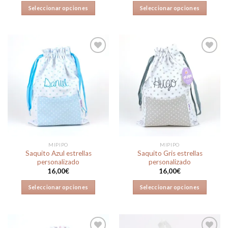
Seleccionar opciones
Seleccionar opciones
Añadir
Añadir
a la
a la
lista de
lista de
deseos
deseos
MIPIPO
MIPIPO
Saquito Azul estrellas
Saquito Gris estrellas
personalizado
personalizado
16,00
€
16,00
€
Seleccionar opciones
Seleccionar opciones