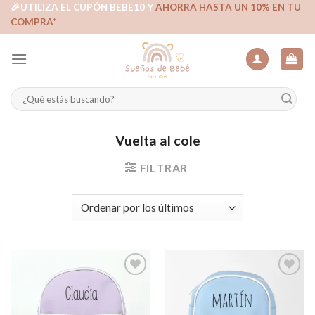
Skip
🎉UTILIZA EL CUPÓN BEBE10 Y
AHORRA HASTA UN 10% EN TU
COMPRA*
to
content
Buscar
por:
Vuelta al cole
FILTRAR
Añadir
Añadir