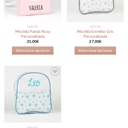
deseos
deseos
MIPIPO
MIPIPO
Mochila Panda Rosa
Mochila Estrellas Gris
Personalizada
Personalizada
31,00
€
27,00
€
Seleccionar opciones
Seleccionar opciones
Añadir
a la
lista de
deseos
MIPIPO