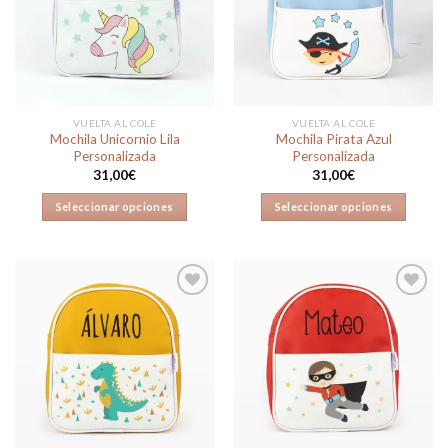
a la
a la
lista de
lista de
deseos
deseos
VUELTA AL COLE
VUELTA AL COLE
Mochila Unicornio Lila
Mochila Pirata Azul
Personalizada
Personalizada
31,00
€
31,00
€
Seleccionar opciones
Seleccionar opciones
Añadir
Añadir
a la
a la
lista de
lista de
deseos
deseos