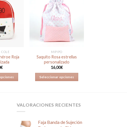
Añadir
Añadir
a la
a la
lista de
lista de
deseos
deseos
L COLE
MIPIPO
héroe Roja
Saquito Rosa estrellas
izada
personalizado
0
€
16,00
€
 opciones
Seleccionar opciones
VALORACIONES RECIENTES
Faja Banda de Sujeción