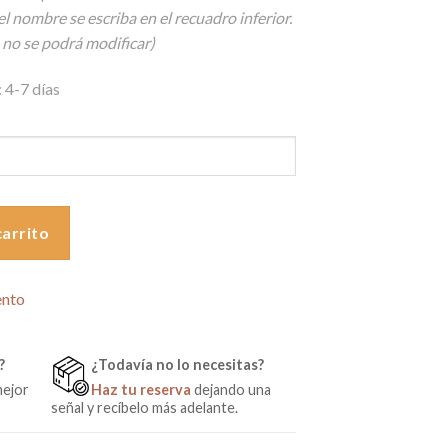
el nombre se escriba en el recuadro inferior.
 no se podrá modificar)
 4-7 días
lizada cantidad
carrito
ento
?
¿Todavía no lo necesitas?
mejor
Haz tu reserva
dejando una
señal y recíbelo más adelante.