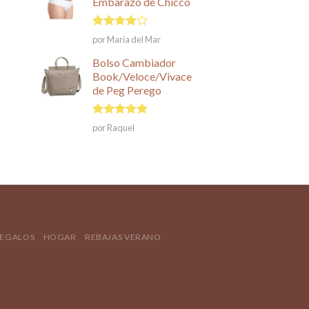
Embarazo de Chicco
Valorado
por María del Mar
en
4
de
5
Bolso Cambiador
Book/Veloce/Vivace
de Peg Perego
Valorado en
por Raquel
5
de 5
REGALOS
HOGAR
REBAJAS VERANO