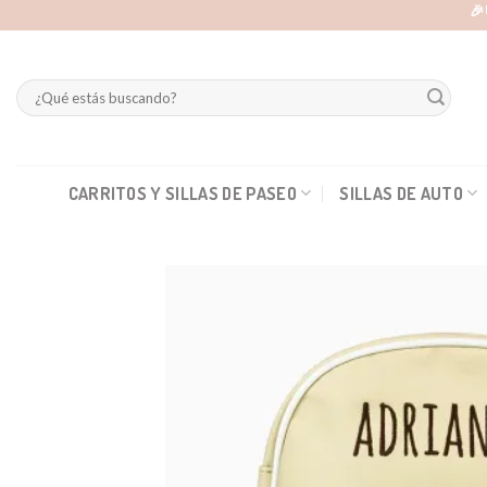
Skip
🎉
to
content
Buscar
por:
CARRITOS Y SILLAS DE PASEO
SILLAS DE AUTO