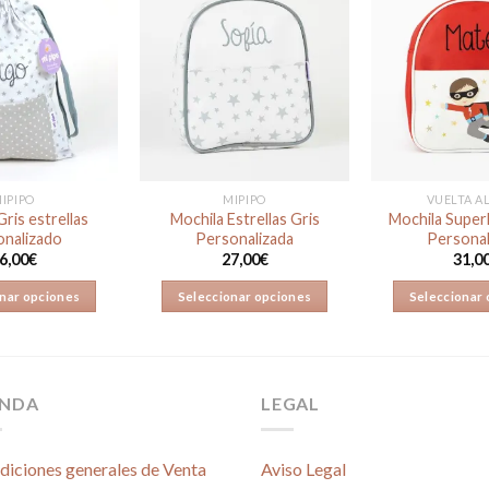
Añadir
Añadir
a la
a la
lista de
lista de
deseos
deseos
IPIPO
MIPIPO
VUELTA A
ris estrellas
Mochila Estrellas Gris
Mochila Super
onalizado
Personalizada
Personal
6,00
€
27,00
€
31,0
nar opciones
Seleccionar opciones
Seleccionar
ENDA
LEGAL
diciones generales de Venta
Aviso Legal