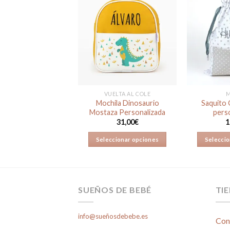
Añadir
Añadir
a la
a la
lista de
lista de
deseos
deseos
MIPIPO
VUELTA AL COLE
M
hila Panda Rosa
Mochila Dinosaurio
Saquito G
ersonalizada
Mostaza Personalizada
pers
31,00
€
31,00
€
1
ccionar opciones
Seleccionar opciones
Seleccio
SUEÑOS DE BEBÉ
TI
info@sueñosdebebe.es
Con