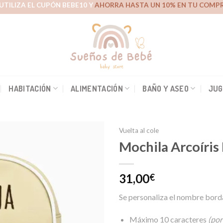
UTILIZA EL CUPÓN BEBE10 Y
AHORRA HASTA UN 10% EN TU COMPR
HABITACIÓN
ALIMENTACIÓN
BAÑO Y ASEO
JUG
Vuelta al cole
Mochila Arcoíris
Añadir
31,00
€
a la
lista de
Se personaliza el nombre bord
deseos
Máximo 10 caracteres
(por