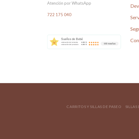
Atención por WhatsApp
Dev
722 175 040
Serv
Seg
Con
Sueños de Bebé
valoración de la tienda
4.80 / 5
690 reseñas
valoración del producto
4.80 / 5
CARRITOS Y SILLAS DE PASEO
SILLAS