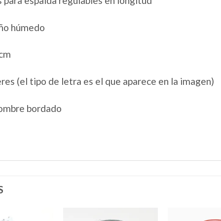
 para espalda regulables en longitud
paño húmedo
9cm
es (el tipo de letra es el que aparece en la imagen)
 nombre bordado
S