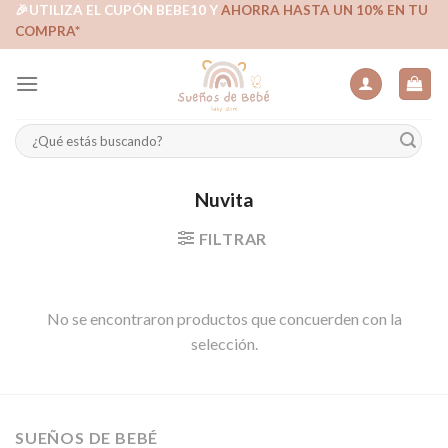
Skip
🎉UTILIZA EL CUPÓN BEBE10 Y
AHORRA HASTA UN 10% EN TU
COMPRA*
to
content
Buscar
por:
Nuvita
FILTRAR
No se encontraron productos que concuerden con la
selección.
SUEÑOS DE BEBÉ