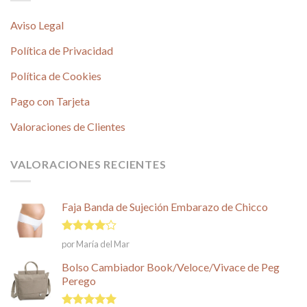
Aviso Legal
Política de Privacidad
Política de Cookies
Pago con Tarjeta
Valoraciones de Clientes
VALORACIONES RECIENTES
Faja Banda de Sujeción Embarazo de Chicco
Valorado
por María del Mar
en
4
de
5
Bolso Cambiador Book/Veloce/Vivace de Peg
Perego