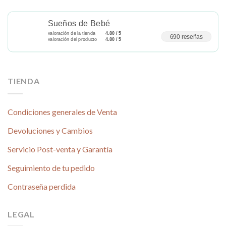
la
de
página
producto
Sueños de Bebé
de
valoración de la tienda
4.80 / 5
producto
690 reseñas
valoración del producto
4.80 / 5
TIENDA
Condiciones generales de Venta
Devoluciones y Cambios
Servicio Post-venta y Garantía
Seguimiento de tu pedido
Contraseña perdida
LEGAL