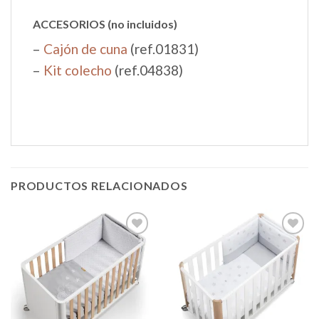
ACCESORIOS (no incluidos)
–
Cajón de cuna
(ref.01831)
–
Kit colecho
(ref.04838)
PRODUCTOS RELACIONADOS
Añadir
Añadir
a la
a la
lista de
lista de
deseos
deseos