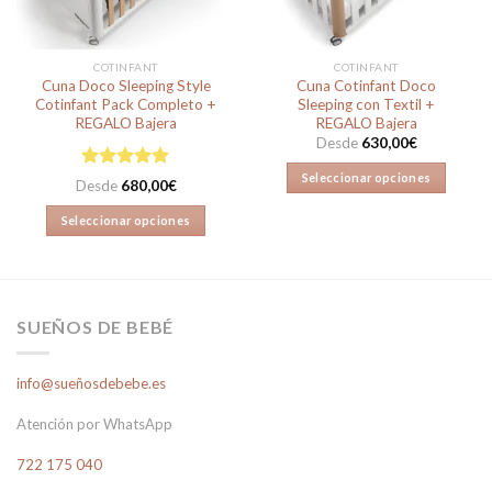
COTINFANT
COTINFANT
Cuna Doco Sleeping Style
Cuna Cotinfant Doco
Cotinfant Pack Completo +
Sleeping con Textil +
REGALO Bajera
REGALO Bajera
Desde
630,00
€
Seleccionar opciones
Valorado en
Desde
680,00
€
5.00
de 5
Este
Seleccionar opciones
producto
Este
tiene
producto
múltiples
tiene
variantes.
múltiples
Las
SUEÑOS DE BEBÉ
variantes.
opciones
Las
se
info@sueñosdebebe.es
opciones
pueden
se
elegir
Atención por WhatsApp
pueden
en
elegir
la
722 175 040
en
página