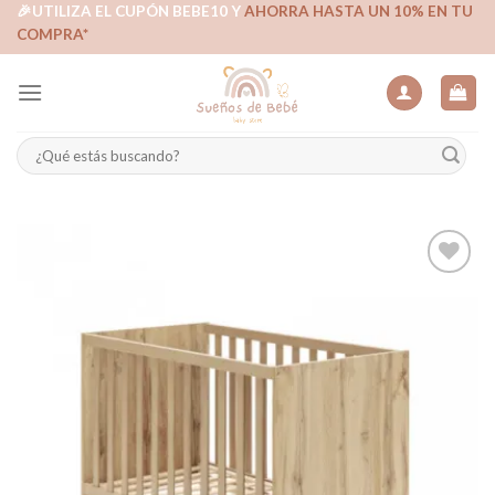
Skip
🎉UTILIZA EL CUPÓN BEBE10 Y
AHORRA HASTA UN 10% EN TU
COMPRA*
to
content
Buscar
por:
Añadir
a la
lista de
deseos