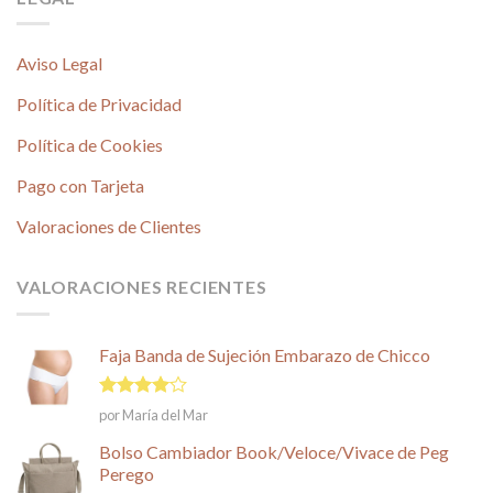
Aviso Legal
Política de Privacidad
Política de Cookies
Pago con Tarjeta
Valoraciones de Clientes
VALORACIONES RECIENTES
Faja Banda de Sujeción Embarazo de Chicco
Valorado
por María del Mar
en
4
de
5
Bolso Cambiador Book/Veloce/Vivace de Peg
Perego