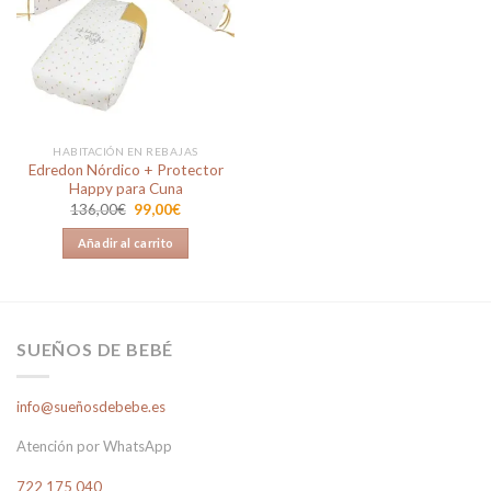
Añadir
a la
lista de
deseos
HABITACIÓN EN REBAJAS
Edredon Nórdico + Protector
Happy para Cuna
El
El
136,00
€
99,00
€
precio
precio
original
actual
Añadir al carrito
era:
es:
136,00€.
99,00€.
SUEÑOS DE BEBÉ
info@sueñosdebebe.es
Atención por WhatsApp
722 175 040