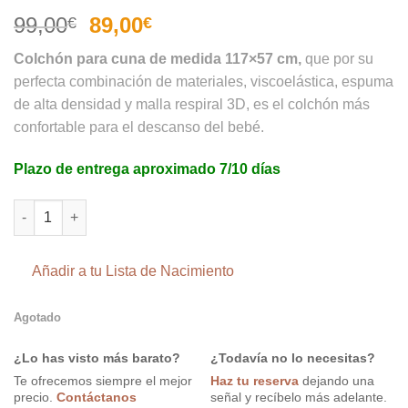
5.00
sobre
5 basado
El
El
99,00
89,00
€
€
en
precio
precio
puntuaciones
Colchón para cuna de medida 117×57 cm,
que por su
de clientes
original
actual
perfecta combinación de materiales, viscoelástica, espuma
era:
es:
de alta densidad y malla respiral 3D, es el colchón más
99,00€.
89,00€.
confortable para el descanso del bebé.
Plazo de entrega aproximado 7/10 días
Colchón para cuna 117x57 Viscoelástica Respiral 2 caras canti
Añadir a tu Lista de Nacimiento
Agotado
¿Lo has visto más barato?
¿Todavía no lo necesitas?
Te ofrecemos siempre el mejor
Haz tu reserva
dejando una
precio.
Contáctanos
señal y recíbelo más adelante.