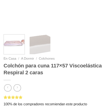
En Casa
/
A Dormir
/
Colchones
Colchón para cuna 117×57 Viscoelástica
Respiral 2 caras
Valorado
2
100% de los compradores recomiendan este producto