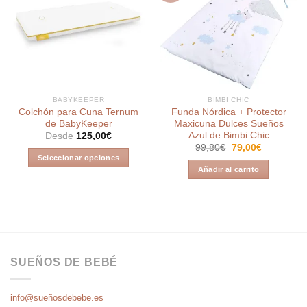
Añadir
Añadir
a la
a la
lista de
lista de
deseos
deseos
BABYKEEPER
BIMBI CHIC
Colchón para Cuna Ternum
Funda Nórdica + Protector
de BabyKeeper
Maxicuna Dulces Sueños
Azul de Bimbi Chic
Desde
125,00
€
El
El
99,80
€
79,00
€
precio
precio
Seleccionar opciones
original
actual
Añadir al carrito
Este
era:
es:
99,80€.
79,00€.
producto
tiene
múltiples
variantes.
Las
opciones
SUEÑOS DE BEBÉ
se
pueden
info@sueñosdebebe.es
elegir