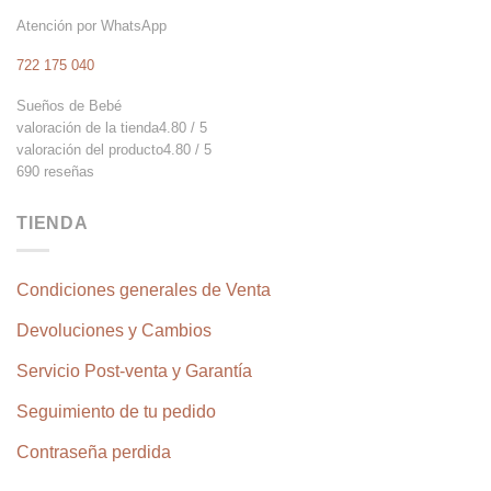
en
Atención por WhatsApp
la
página
722 175 040
de
Sueños de Bebé
producto
valoración de la tienda
4.80 / 5
valoración del producto
4.80 / 5
690 reseñas
TIENDA
Condiciones generales de Venta
Devoluciones y Cambios
Servicio Post-venta y Garantía
Seguimiento de tu pedido
Contraseña perdida