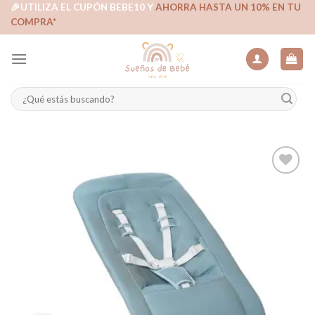
Skip
🎉UTILIZA EL CUPÓN BEBE10 Y
AHORRA HASTA UN 10% EN TU
COMPRA*
to
content
Buscar
por:
Añadir
a la
lista de
deseos