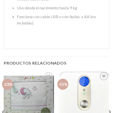
Uso desde el nacimiento hasta 9 kg
Funciona con cable USB o con 4pilas x AA (no
incluidas).
PRODUCTOS RELACIONADOS
-23%
-55%
Añadir
Añadir
a la
a la
lista de
lista de
deseos
deseos