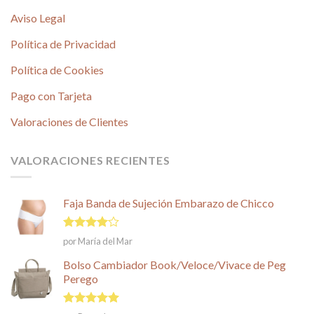
Aviso Legal
Política de Privacidad
Política de Cookies
Pago con Tarjeta
Valoraciones de Clientes
VALORACIONES RECIENTES
Faja Banda de Sujeción Embarazo de Chicco
Valorado
por María del Mar
en
4
de
5
Bolso Cambiador Book/Veloce/Vivace de Peg
Perego