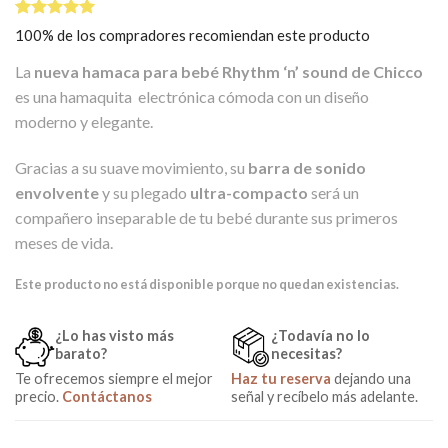
Valorado
1
100% de los compradores recomiendan este producto
5.00
sobre
5 basado
La
nueva hamaca para bebé Rhythm ‘n’ sound de Chicco
en
puntuación
es una hamaquita electrónica cómoda con un diseño
de cliente
moderno y elegante.
Gracias a su suave movimiento, su
barra de sonido
envolvente
y su plegado
ultra-compacto
será un
compañero inseparable de tu bebé durante sus primeros
meses de vida.
Este producto no está disponible porque no quedan existencias.
¿Lo has visto más
¿Todavía no lo
barato?
necesitas?
Te ofrecemos siempre el mejor
Haz tu reserva
dejando una
precio.
Contáctanos
señal y recíbelo más adelante.