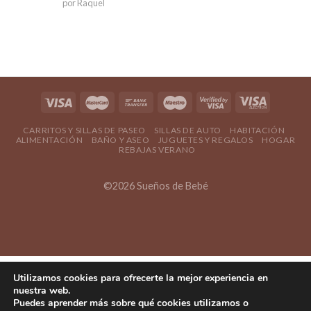
Valorado en
por Raquel
5
de 5
CARRITOS Y SILLAS DE PASEO
SILLAS DE AUTO
HABITACIÓN
ALIMENTACIÓN
BAÑO Y ASEO
JUGUETES Y REGALOS
HOGAR
REBAJAS VERANO
©2026 Sueños de Bebé
Utilizamos cookies para ofrecerte la mejor experiencia en
nuestra web.
Puedes aprender más sobre qué cookies utilizamos o