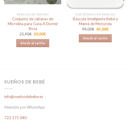
REBAJAS DE VERANO
ELECTRÓNICA EN REBAJAS
Conjunto de sábanas de
Báscula Inteligente Bebé y
Microlina para Cuna A Dormir
Mamá de Motorola
Rosa
El
El
99,00
€
45,00
€
precio
precio
El
El
25,90
€
20,00
€
original
actual
precio
precio
Añadir al carrito
era:
es:
original
actual
Añadir al carrito
99,00€.
45,00€.
era:
es:
25,90€.
20,00€.
SUEÑOS DE BEBÉ
info@sueñosdebebe.es
Atención por WhatsApp
722 175 040