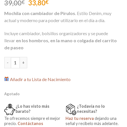
El
El
39,00
33,80
€
€
precio
precio
Mochila con cambiador de Pirulos
. Estilo Denim, muy
original
actual
actual y moderno para poder utilizarlo en el día a día.
era:
es:
39,00€.
33,80€.
Incluye cambiador, bolsillos organizadores y se puede
llevar
en los hombros, en la mano o colgada del carrito
de paseo
Mochila con Cambiador Denim Triangulos Negro de Pirulos cant
Añadir a tu Lista de Nacimiento
Agotado
¿Lo has visto más
¿Todavía no lo
barato?
necesitas?
Te ofrecemos siempre el mejor
Haz tu reserva
dejando una
precio.
Contáctanos
señal y recíbelo más adelante.