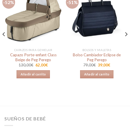
-52%
-51%
Añadir
Añadir
a la
a la
lista de
lista de
deseos
deseos
CAPAZOS PARA GEMELAR
BOLSOS Y MALETAS
Capazo Porte-enfant Class
Bolso Cambiador Eclipse de
Beige de Peg Perego
Peg Perego
El
El
El
El
130,00
€
62,00
€
79,00
€
39,00
€
precio
precio
precio
precio
original
actual
original
actual
Añadir al carrito
Añadir al carrito
era:
es:
era:
es:
130,00€.
62,00€.
79,00€.
39,00€.
SUEÑOS DE BEBÉ