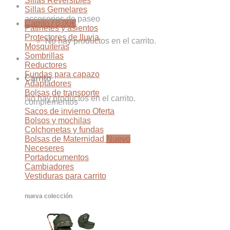
Sillas Reversibles
Sillas Gemelares
accesorios de paseo
Carrito /
0,00
€
Patinetes y asientos
Protectores de lluvia
No hay productos en el carrito.
Mosquiteras
Sombrillas
Reductores
Fundas para capazo
Carrito
Adaptadores
Bolsas de transporte
No hay productos en el carrito.
complementos
Sacos de invierno
Bolsos y mochilas
Colchonetas y fundas
Bolsas de Maternidad
Neceseres
Portadocumentos
Cambiadores
Vestiduras para carrito
nueva colección