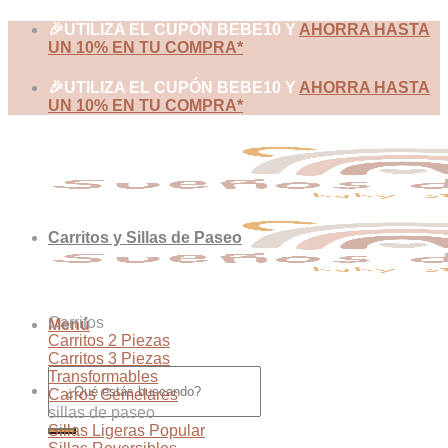
Skip
🎉UTILIZA EL CUPÓN BEBE10 Y
AHORRA HASTA
to
UN 10% EN TU COMPRA*
content
🎉UTILIZA EL CUPÓN BEBE10 Y
AHORRA HASTA
UN 10% EN TU COMPRA*
Carritos y Sillas de Paseo
Carritos
Menú
Carritos 2 Piezas
Carritos 3 Piezas
Buscar
Transformables
por:
Carros Gemelares
sillas de paseo
Sillas Ligeras