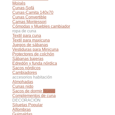
Moisés
Cunas-Sofá
Cunas-Camita 140x70
Cunas Convertible
Camas Montessori
Cómodas y Muebles cambiador
ropa de cuna
Textil para cuna
Textil para maxicuna
Juegos de sábanas
Vestiduras para Minicuna
Protectores de colchón
Sábanas bajeras
Edredón y funda nórdica
Sacos nórdicos
Cambiadores
accesorios habitación
Almohadas
Cunas nido
Sacos de dormir
Complementos de cuna
DECORACIÓN
Siluetas
Alfombras
Guirnaldas