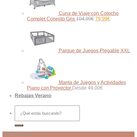
Cuna de Viaje con Colecho
El
El
Complet Conejito Gris
104,99
€
79,99
€
precio
precio
original
actual
era:
es:
104,99€.
79,99€.
Parque de Juegos Plegable XXL
Manta de Juegos y Actividades
Piano con Proyector
Desde
49,00
€
Rebajas Verano
Buscar
por:
Personalizado