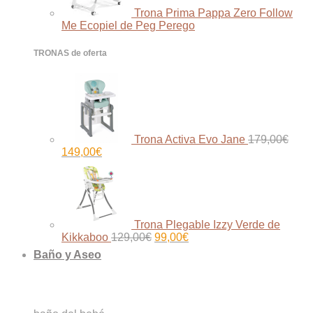
Trona Prima Pappa Zero Follow
Me Ecopiel de Peg Perego
TRONAS de oferta
Trona Activa Evo Jane
179,00
€
El
El
149,00
€
precio
precio
original
actual
era:
es:
179,00€.
149,00€.
Trona Plegable Izzy Verde de
El
El
Kikkaboo
129,00
€
99,00
€
precio
precio
Baño y Aseo
original
actual
era:
es:
129,00€.
99,00€.