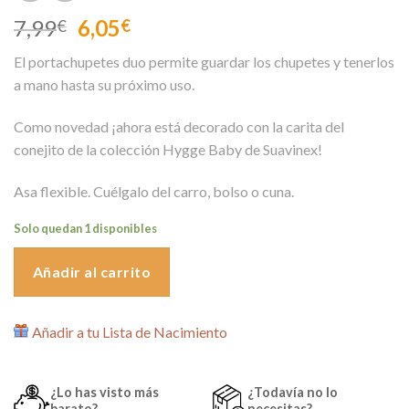
El
El
7,99
6,05
€
€
precio
precio
El portachupetes duo permite guardar los chupetes y tenerlos
original
actual
a mano hasta su próximo uso.
era:
es:
7,99€.
6,05€.
Como novedad ¡ahora está decorado con la carita del
conejito de la colección Hygge Baby de Suavinex!
Asa flexible. Cuélgalo del carro, bolso o cuna.
Solo quedan 1 disponibles
Añadir al carrito
Añadir a tu Lista de Nacimiento
¿Lo has visto más
¿Todavía no lo
barato?
necesitas?