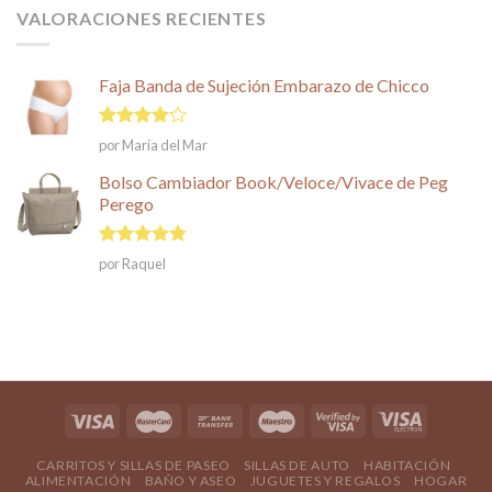
VALORACIONES RECIENTES
Faja Banda de Sujeción Embarazo de Chicco
Valorado
por María del Mar
en
4
de
5
Bolso Cambiador Book/Veloce/Vivace de Peg
Perego
Valorado en
por Raquel
5
de 5
CARRITOS Y SILLAS DE PASEO
SILLAS DE AUTO
HABITACIÓN
ALIMENTACIÓN
BAÑO Y ASEO
JUGUETES Y REGALOS
HOGAR