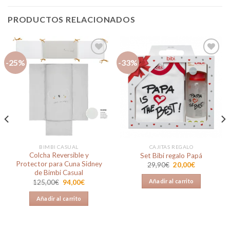
PRODUCTOS RELACIONADOS
-25%
-33%
Añadir
Añadir
a la
a la
lista de
lista de
deseos
deseos
BIMBI CASUAL
CAJITAS REGALO
Colcha Reversible y
Set Bibi regalo Papá
Protector para Cuna Sidney
El
El
29,90
€
20,00
€
precio
precio
de Bimbi Casual
original
actual
El
El
Añadir al carrito
125,00
€
94,00
€
era:
es:
precio
precio
29,90€.
20,00€.
original
actual
Añadir al carrito
era:
es:
125,00€.
94,00€.