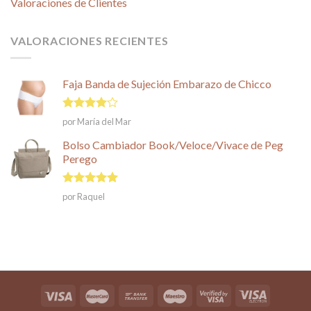
Valoraciones de Clientes
VALORACIONES RECIENTES
Faja Banda de Sujeción Embarazo de Chicco
Valorado
por María del Mar
en
4
de
5
Bolso Cambiador Book/Veloce/Vivace de Peg
Perego
Valorado en
por Raquel
5
de 5