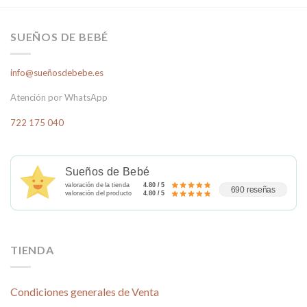
producto
múltiples
tiene
variantes.
múltiples
Las
SUEÑOS DE BEBÉ
variantes.
opciones
Las
se
info@sueñosdebebe.es
opciones
pueden
se
elegir
Atención por WhatsApp
pueden
en
elegir
la
722 175 040
en
página
la
de
página
producto
Sueños de Bebé
de
valoración de la tienda
4.80 / 5
producto
690 reseñas
valoración del producto
4.80 / 5
TIENDA
Condiciones generales de Venta