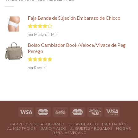
Faja Banda de Sujeción Embarazo de Chicco
Valorado
por María del Mar
en
4
de
5
Bolso Cambiador Book/Veloce/Vivace de Peg
Perego
Valorado en
por Raquel
5
de 5
CARRITOS Y SILLAS DE PASEO
SILLAS DE AUTO
HABITACIÓN
ALIMENTACIÓN
BAÑO Y ASEO
JUGUETES Y REGALOS
HOGAR
REBAJAS VERANO