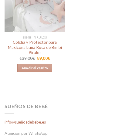
a la
lista de
deseos
BIMBI PIRULOS
Colcha y Protector para
Maxicuna Luna Rosa de Bimbi
Pirulos
El
El
139,00
€
89,00
€
precio
precio
original
actual
Añadir al carrito
era:
es:
139,00€.
89,00€.
SUEÑOS DE BEBÉ
info@sueñosdebebe.es
Atención por WhatsApp