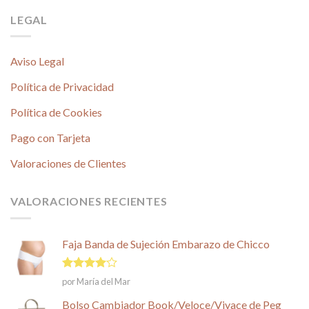
LEGAL
Aviso Legal
Política de Privacidad
Política de Cookies
Pago con Tarjeta
Valoraciones de Clientes
VALORACIONES RECIENTES
Faja Banda de Sujeción Embarazo de Chicco
Valorado
por María del Mar
en
4
de
5
Bolso Cambiador Book/Veloce/Vivace de Peg