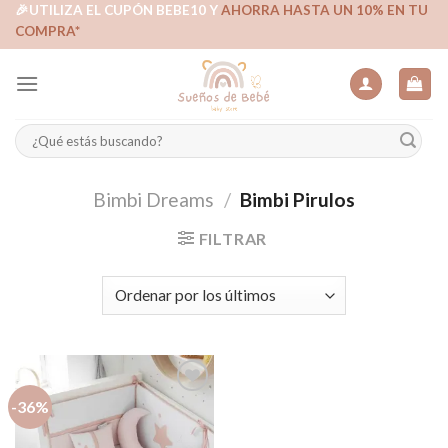
Skip
🎉UTILIZA EL CUPÓN BEBE10 Y
AHORRA HASTA UN 10% EN TU
COMPRA*
to
content
Buscar
por:
Bimbi Dreams
/
Bimbi Pirulos
FILTRAR
-36%
Añadir