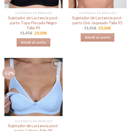
LACTANCIA EN REBAJAS
LACTANCIA EN REBAJAS
Sujetador de Lactancia post-
Sujetador de Lactancia post-
parto Topo Flocado Negro
parto Gris Jaspeado Talla 95
Talla 95
El
El
41,95
€
20,00
€
precio
precio
El
El
41,95
€
20,00
€
original
actual
precio
precio
Añadir al carrito
era:
es:
original
actual
Añadir al carrito
41,95€.
20,00€.
era:
es:
41,95€.
20,00€.
-52%
Añadir
a la
lista de
deseos
LACTANCIA EN REBAJAS
Sujetador de Lactancia post-
parto Celeste Talla 95