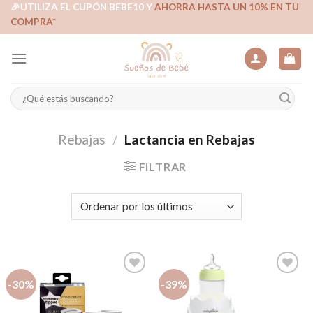
Skip
🎉UTILIZA EL CUPÓN BEBE10 Y
AHORRA HASTA UN 10% EN TU
COMPRA*
to
content
Buscar
por:
Rebajas
/
Lactancia en Rebajas
FILTRAR
-30%
-39%
Añadir
Añadir