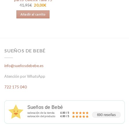
El
El
41,95
€
20,00
€
precio
precio
original
actual
Añadir al carrito
era:
es:
41,95€.
20,00€.
SUEÑOS DE BEBÉ
info@sueñosdebebe.es
Atención por WhatsApp
722 175 040
Sueños de Bebé
valoración de la tienda
4.80 / 5
690 reseñas
valoración del producto
4.80 / 5