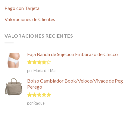
Pago con Tarjeta
Valoraciones de Clientes
VALORACIONES RECIENTES
Faja Banda de Sujeción Embarazo de Chicco
Valorado
por María del Mar
en
4
de
5
Bolso Cambiador Book/Veloce/Vivace de Peg
Perego
Valorado en
por Raquel
5
de 5