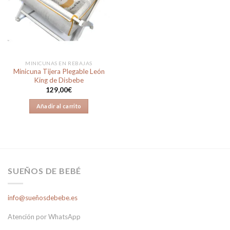
a la
lista de
deseos
MINICUNAS EN REBAJAS
Minicuna Tijera Plegable León
King de Disbebe
129,00
€
Añadir al carrito
SUEÑOS DE BEBÉ
info@sueñosdebebe.es
Atención por WhatsApp