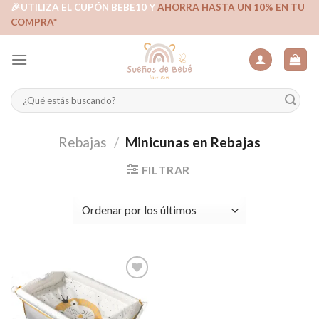
Skip
🎉UTILIZA EL CUPÓN BEBE10 Y
AHORRA HASTA UN 10% EN TU
COMPRA*
to
content
Buscar
por:
Rebajas
/
Minicunas en Rebajas
FILTRAR
Añadir