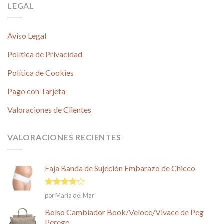
LEGAL
Aviso Legal
Política de Privacidad
Política de Cookies
Pago con Tarjeta
Valoraciones de Clientes
VALORACIONES RECIENTES
Faja Banda de Sujeción Embarazo de Chicco
Valorado
por María del Mar
en
4
de
5
Bolso Cambiador Book/Veloce/Vivace de Peg
Perego