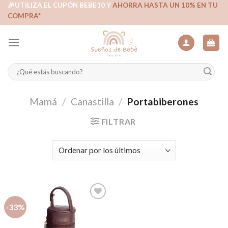
Skip
🎉UTILIZA EL CUPÓN BEBE10 Y
AHORRA HASTA UN 10% EN TU
COMPRA*
to
content
Buscar
por:
Mamá
/
Canastilla
/
Portabiberones
FILTRAR
-33%
Añadir