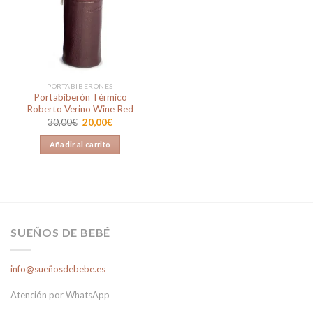
a la
lista de
deseos
PORTABIBERONES
Portabiberón Térmico
Roberto Verino Wine Red
El
El
30,00
€
20,00
€
precio
precio
original
actual
Añadir al carrito
era:
es:
30,00€.
20,00€.
SUEÑOS DE BEBÉ
info@sueñosdebebe.es
Atención por WhatsApp