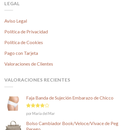
LEGAL
Aviso Legal
Política de Privacidad
Política de Cookies
Pago con Tarjeta
Valoraciones de Clientes
VALORACIONES RECIENTES
Faja Banda de Sujeción Embarazo de Chicco
Valorado
por María del Mar
en
4
de
5
Bolso Cambiador Book/Veloce/Vivace de Peg
Perego