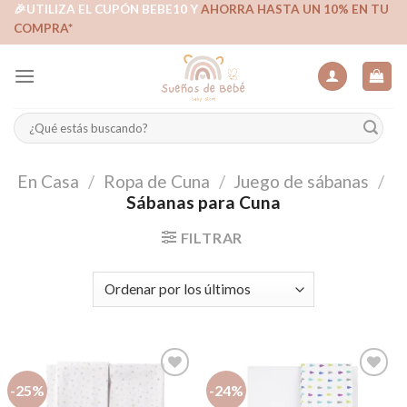
Skip
🎉UTILIZA EL CUPÓN BEBE10 Y
AHORRA HASTA UN 10% EN TU
COMPRA*
to
content
Buscar
por:
En Casa
/
Ropa de Cuna
/
Juego de sábanas
/
Sábanas para Cuna
FILTRAR
-25%
-24%