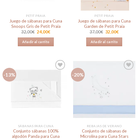
PETIT PRAIA
PETIT PRAIA
Juego de sábanas para Cuna
Juego de sábanas para Cuna
Snoops Gris de Petit Praia
Garden de Petit Praia
El
El
El
El
32,00
€
24,00
€
37,00
€
32,00
€
precio
precio
precio
precio
original
actual
original
actual
Añadir al carrito
Añadir al carrito
era:
es:
era:
es:
32,00€.
24,00€.
37,00€.
32,00€.
-13%
-20%
Añadir
Añadir
a la
a la
lista de
lista de
deseos
deseos
SÁBANAS PARA CUNA
REBAJAS DE VERANO
Conjunto sábanas 100%
Conjunto de sábanas de
algodón Panda para Cuna
Microlina para Cuna Stars