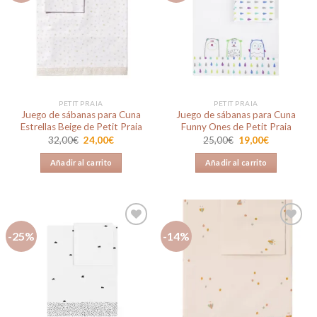
Añadir
Añadir
a la
a la
lista de
lista de
deseos
deseos
PETIT PRAIA
PETIT PRAIA
Juego de sábanas para Cuna
Juego de sábanas para Cuna
Estrellas Beige de Petit Praia
Funny Ones de Petit Praia
El
El
El
El
32,00
€
24,00
€
25,00
€
19,00
€
precio
precio
precio
precio
original
actual
original
actual
Añadir al carrito
Añadir al carrito
era:
es:
era:
es:
32,00€.
24,00€.
25,00€.
19,00€.
-25%
-14%
Añadir
Añadir
a la
a la
lista de
lista de
deseos
deseos