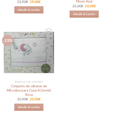
Moon Azul
El
El
21,90
€
19,00
€
precio
precio
El
El
25,00
€
20,00
€
original
actual
precio
precio
Añadir al carrito
era:
es:
original
actual
Añadir al carrito
21,90€.
19,00€.
era:
es:
25,00€.
20,00€.
-23%
Añadir
a la
lista de
deseos
REBAJAS DE VERANO
Conjunto de sábanas de
Microlina para Cuna A Dormir
Rosa
El
El
25,90
€
20,00
€
precio
precio
original
actual
Añadir al carrito
era:
es:
25,90€.
20,00€.