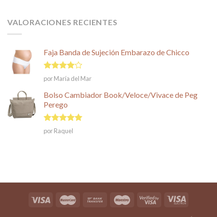
VALORACIONES RECIENTES
Faja Banda de Sujeción Embarazo de Chicco
Valorado
por María del Mar
en
4
de
5
Bolso Cambiador Book/Veloce/Vivace de Peg
Perego
Valorado en
por Raquel
5
de 5