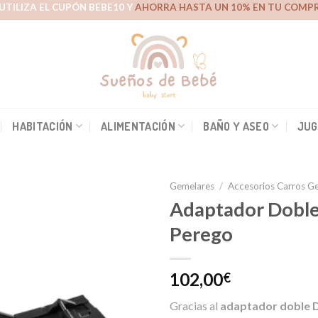
UTILIZA EL CUPÓN BEBE10 Y
AHORRA HASTA UN 10% EN TU COMPR
HABITACIÓN
ALIMENTACIÓN
BAÑO Y ASEO
JUG
Gemelares
/
Accesorios Carros G
Adaptador Doble
Perego
Añadir
a la
102,00
€
lista de
deseos
Gracias al
adaptador doble 