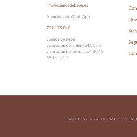
info@sueñosdebebe.es
Con
Atención por WhatsApp
Dev
722 175 040
Serv
Sueños de Bebé
Seg
valoración de la tienda
4.80 / 5
valoración del producto
4.80 / 5
Con
690 reseñas
CARRITOS Y SILLAS DE PASEO
SILLAS