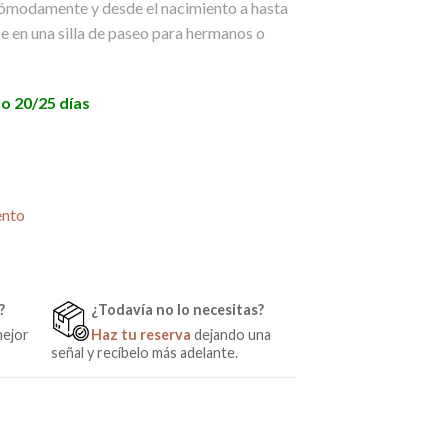
ómodamente y desde el nacimiento a hasta
e en una silla de paseo para hermanos o
o 20/25 días
Peg Perego cantidad
ento
?
¿Todavía no lo necesitas?
mejor
Haz tu reserva
dejando una
señal y recíbelo más adelante.