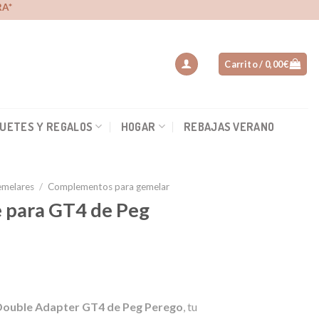
A*
Carrito /
0,00
€
UETES Y REGALOS
HOGAR
REBAJAS VERANO
emelares
/
Complementos para gemelar
 para GT4 de Peg
Double Adapter GT4 de Peg Perego
, tu