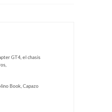
pter GT4, el chasis
os,
olino Book, Capazo