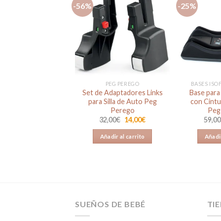
-56%
-25%
Añadir
a la
lista de
deseos
PEG PEREGO
BASES ISO
Set de Adaptadores Links
Base para 
para Silla de Auto Peg
con Cintu
Perego
Peg
El
El
32,00
€
14,00
€
59,0
precio
precio
original
actual
Añadir al carrito
Añadir
era:
es:
32,00€.
14,00€.
SUEÑOS DE BEBÉ
TI