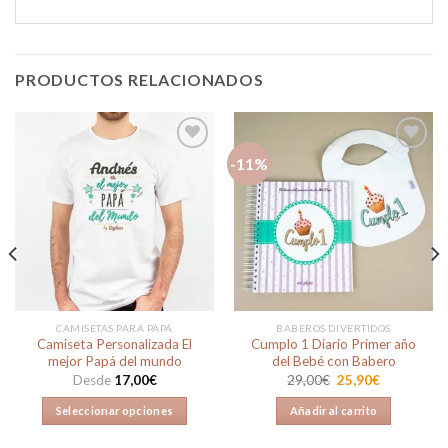
PRODUCTOS RELACIONADOS
-11%
Añadir
Añadir
a la
a la
lista de
lista de
deseos
deseos
CAMISETAS PARA PAPÁ
BABEROS DIVERTIDOS
Camiseta Personalizada El
Cumplo 1 Diario Primer año
mejor Papá del mundo
del Bebé con Babero
El
El
Desde
17,00
€
29,00
€
25,90
€
precio
precio
original
actual
Seleccionar opciones
Añadir al carrito
era:
es:
29,00€.
25,90€.
Este