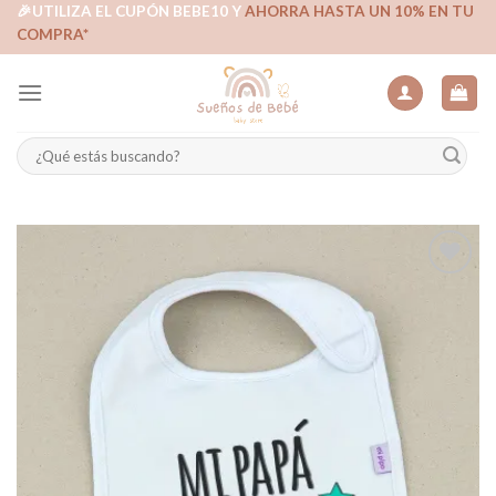
Skip
🎉UTILIZA EL CUPÓN BEBE10 Y
AHORRA HASTA UN 10% EN TU
COMPRA*
to
content
Buscar
por:
Añadir
a la
lista de
deseos