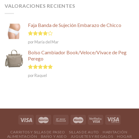
VALORACIONES RECIENTES
Faja Banda de Sujeción Embarazo de Chicco
Valorado
por María del Mar
en
4
de
5
Bolso Cambiador Book/Veloce/Vivace de Peg
Perego
Valorado en
por Raquel
5
de 5
CARRITOS Y SILLAS DE PASEO
SILLAS DE AUTO
HABITACIÓN
ALIMENTACIÓN
BAÑO Y ASEO
JUGUETES Y REGALOS
HOGAR