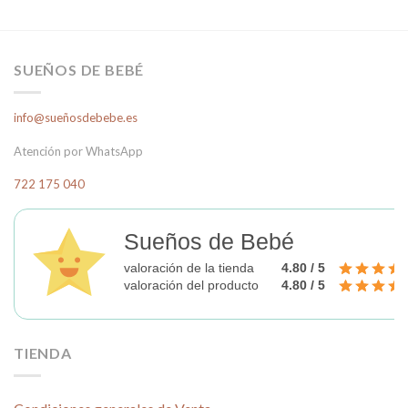
producto
tiene
múltiples
variantes.
SUEÑOS DE BEBÉ
Las
opciones
info@sueñosdebebe.es
se
pueden
Atención por WhatsApp
elegir
en
722 175 040
la
página
Sueños de Bebé
de
producto
valoración de la tienda
4.80 / 5
valoración del producto
4.80 / 5
TIENDA