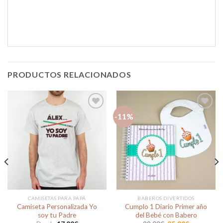
PRODUCTOS RELACIONADOS
-11%
Añadir
Añadir
a la
a la
lista de
lista de
deseos
deseos
CAMISETAS PARA PAPÁ
BABEROS DIVERTIDOS
Camiseta Personalizada Yo
Cumplo 1 Diario Primer año
soy tu Padre
del Bebé con Babero