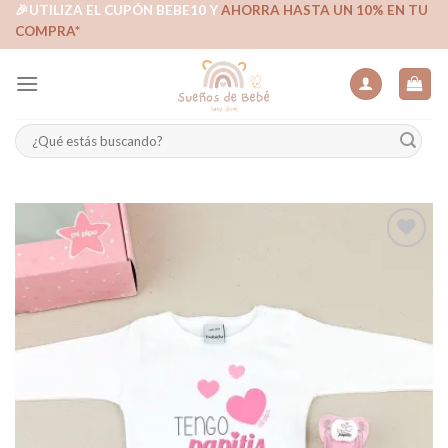
Skip
🎉UTILIZA EL CUPÓN BEBE10 Y
AHORRA HASTA UN 10% EN TU
COMPRA*
to
content
Buscar
por:
Añadir
a la
lista de
deseos