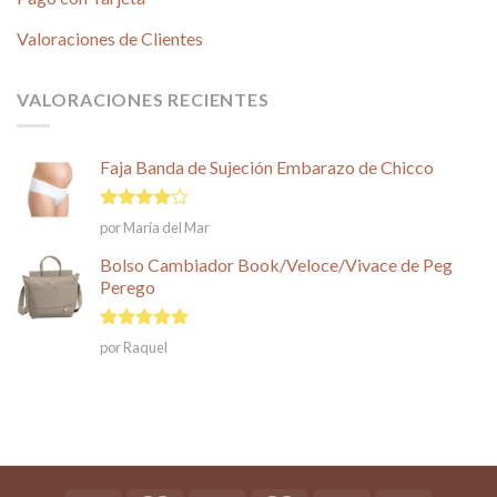
Valoraciones de Clientes
VALORACIONES RECIENTES
Faja Banda de Sujeción Embarazo de Chicco
Valorado
por María del Mar
en
4
de
5
Bolso Cambiador Book/Veloce/Vivace de Peg
Perego
Valorado en
por Raquel
5
de 5