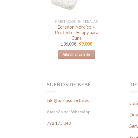
HABITACIÓN EN REBAJAS
Edredon Nórdico +
Protector Happy para
Cuna
El
El
136,00
€
99,00
€
precio
precio
original
actual
Añadir al carrito
era:
es:
136,00€.
99,00€.
SUEÑOS DE BEBÉ
TI
info@sueñosdebebe.es
Con
Atención por WhatsApp
Dev
722 175 040
Serv
Seg