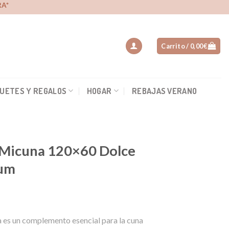
A*
Carrito /
0,00
€
UETES Y REGALOS
HOGAR
REBAJAS VERANO
 Micuna 120×60 Dolce
uum
a es un complemento esencial para la cuna