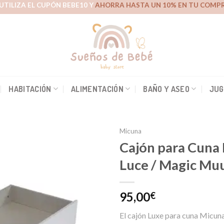
UTILIZA EL CUPÓN BEBE10 Y
AHORRA HASTA UN 10% EN TU COMPR
HABITACIÓN
ALIMENTACIÓN
BAÑO Y ASEO
JUG
Micuna
Cajón para Cuna
Luce / Magic M
Añadir
a la
lista de
95,00
€
deseos
El cajón Luxe para cuna Micun