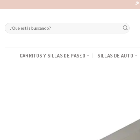
Skip
🎉
to
content
Buscar
por:
CARRITOS Y SILLAS DE PASEO
SILLAS DE AUTO