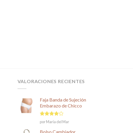
VALORACIONES RECIENTES
Faja Banda de Sujeción
Embarazo de Chicco
Valorado
por María del Mar
en
4
de
5
Bolso Cambiador