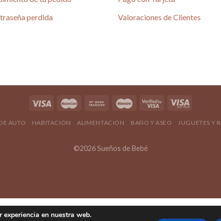
traseña perdida
Valoraciones de Clientes
 DE AUTO
HABITACIÓN
ALIMENTACIÓN
BAÑO Y ASEO
JUGUETES Y 
©2026 Sueños de Bebé
r experiencia en nuestra web.