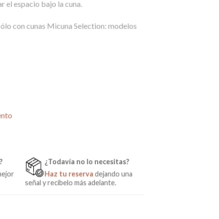
 el espacio bajo la cuna.
sólo con cunas Micuna Selection: modelos
0 Dolce Luce / Magic Muum cantidad
ento
?
¿Todavía no lo necesitas?
mejor
Haz tu reserva
dejando una
señal y recíbelo más adelante.