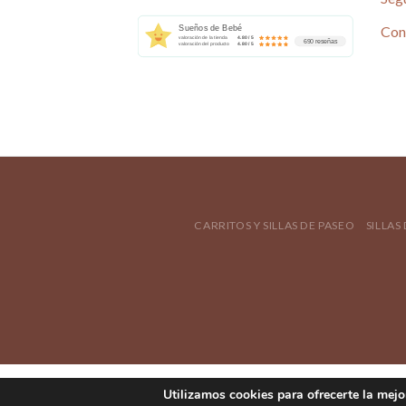
Con
Sueños de Bebé
valoración de la tienda
4.80 / 5
690 reseñas
valoración del producto
4.80 / 5
CARRITOS Y SILLAS DE PASEO
SILLAS
Utilizamos cookies para ofrecerte la mejo