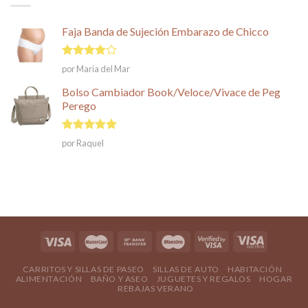
Faja Banda de Sujeción Embarazo de Chicco
Valorado
por María del Mar
en
4
de
5
Bolso Cambiador Book/Veloce/Vivace de Peg
Perego
Valorado en
por Raquel
5
de 5
CARRITOS Y SILLAS DE PASEO
SILLAS DE AUTO
HABITACIÓN
ALIMENTACIÓN
BAÑO Y ASEO
JUGUETES Y REGALOS
HOGAR
REBAJAS VERANO