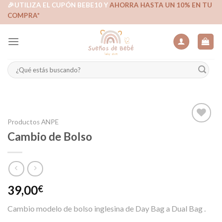
Skip
🎉UTILIZA EL CUPÓN BEBE10 Y
AHORRA HASTA UN 10% EN TU
COMPRA*
to
content
Buscar
por:
Productos ANPE
Cambio de Bolso
Añadir
a la
lista de
deseos
39,00
€
Cambio modelo de bolso inglesina de Day Bag a Dual Bag .