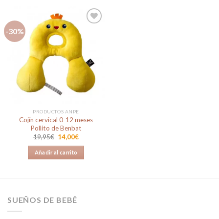
-30%
Añadir
a la
lista de
deseos
PRODUCTOS ANPE
Cojín cervical 0-12 meses
Pollito de Benbat
El
El
19,95
€
14,00
€
precio
precio
original
actual
Añadir al carrito
era:
es:
19,95€.
14,00€.
SUEÑOS DE BEBÉ