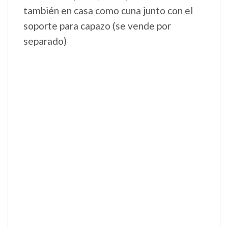
cojinetes de bolas para una conducción
ágil sobre cualquier terreno. Puedes
ajustar las ruedas delanteras a fijas o
pivotantes sin tener que doblarte gracias
al mando lateral para pivotar.
Asa ergonómica regulable
Agilidad de manejo incluso con una sola
mano. Máximo confort gracias al
revestimiento de piel sintética.