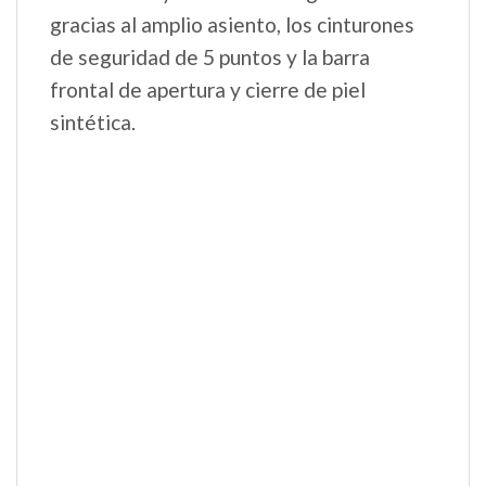
Cierre compacto
La silla de paseo Book se abre y se cierra
con una sola mano y con el asiento
enganchado en ambas posiciones. Se
mantiene de pie sola y ocupa poco
espacio.