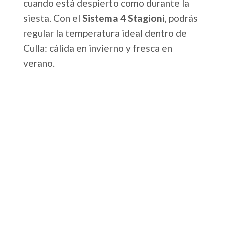
cuando está despierto como durante la
siesta. Con el
Sistema 4 Stagioni
, podrás
regular la temperatura ideal dentro de
Culla: cálida en invierno y fresca en
verano.
Asa de transporte integrada
La
elegante asa de transporte
integrada
de piel sintética con patente Peg Perego.
Puedes bajar la capota con una sola mano,
incluso mientras llevas a tu bebé en
brazos.