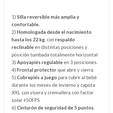
3) Estructura de polipropileno, material
higiénico que no absorbe la humedad,
rígido y antigolpes.
4)
Parte exterior totalmente revestida
en tejido.
5)
Capazo utilizable en casa, como
mecedora o como cuna
, gracias a
los
pies que lleva
incoorporadas.
6) Confort System:
la inclinación del
respaldo se puede ajustar
desde el
exterior.
7) Mecanismo ultra silencioso
para
reclinar la capota.
8) La capota está preparada para colgar