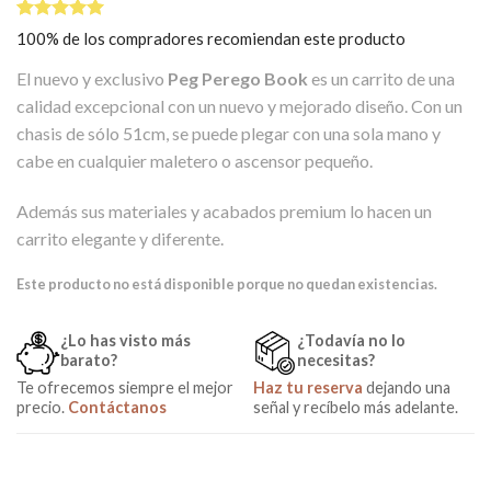
Valorado
1
100% de los compradores recomiendan este producto
5.00
sobre
5 basado
El nuevo y exclusivo
Peg Perego Book
es un carrito de una
en
puntuación
calidad excepcional con un nuevo y mejorado diseño. Con un
de cliente
chasis de sólo 51cm, se puede plegar con una sola mano y
cabe en cualquier maletero o ascensor pequeño.
Además sus materiales y acabados premium lo hacen un
carrito elegante y diferente.
Este producto no está disponible porque no quedan existencias.
¿Lo has visto más
¿Todavía no lo
barato?
necesitas?
Te ofrecemos siempre el mejor
Haz tu reserva
dejando una
precio.
Contáctanos
señal y recíbelo más adelante.