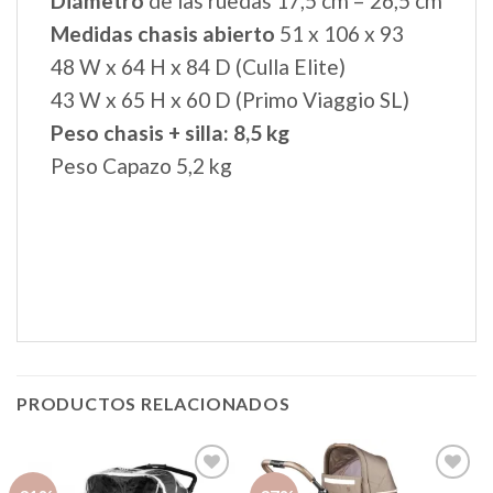
SUEÑOS DE BEBÉ
info@sueñosdebebe.es
Atención por WhatsApp
722 175 040
Sueños de Bebé
valoración de la tienda
4.80 / 5
690 reseñas
valoración del producto
4.80 / 5
TIENDA
Condiciones generales de Venta