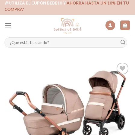
Skip
🎉UTILIZA EL CUPÓN BEBE10 Y
AHORRA HASTA UN 10% EN TU
COMPRA*
to
content
Buscar
por:
Añadir
a la
lista de
deseos