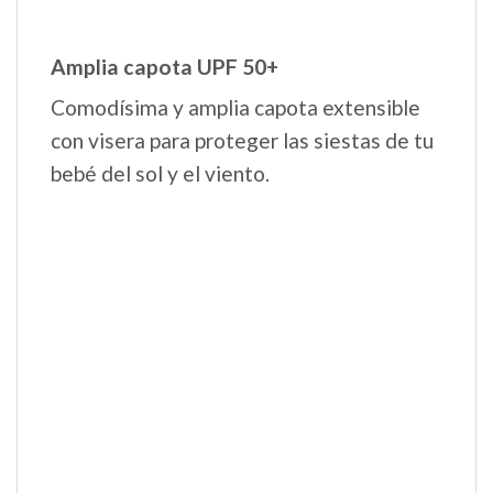
Características del Nuevo chasis Book
1)
Manillar unido regulable en altura de
polipiel
, la facilidad de empujar con una
sola mano.
2)
Mide tan solo 51 cm de ancho,
ideal
para ascensores, maleteros pequeños…
etc
3)
Ruedas soft-ride
con muelles traseros
y cojinetes de bolas para una conducción
ágil sobre cualquier terreno.
4) Puedes ajustar las ruedas delanteras a
fijas o giratorias
sin tener que doblarte
gracias al mando lateral para pivotar.
5) Cierre libro,
se cierra con una sola
mano
.