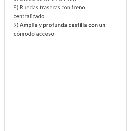
1)
Silla reversible más amplia y
confortable.
2)
Homologada desde el nacimiento
hasta los 22 kg
, con
respaldo
reclinable
en distintas posiciones y
posición tumbada totalmente horizontal
3)
Apoyapiés regulable
en 3 posiciones.
4)
Frontal protector
que abre y cierra.
5)
Cubrepiés a juego
para cubrir al bebé