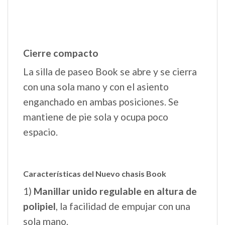
6) Cerrado es
muy compacto y se
mantiene de pie solo
.
7) El
asa centralizada para transportar
el chasis
como un trolley.
8) Ruedas traseras con freno
centralizado.
9)
Amplia y profunda cestilla con un
cómodo acceso.