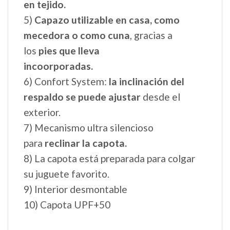
Dimensiones y medidas
Medidas plegado: 51 ancho x 86,5 largo
x 54 alto
Diámetro
de las ruedas 17,5 cm – 26,5 cm
Medidas chasis abierto
51 x 106 x 93
48 W x 64 H x 84 D (Culla Elite)
43 W x 65 H x 60 D (Primo Viaggio SL)
Peso chasis + silla: 8,5 kg
Peso Capazo 5,2 kg