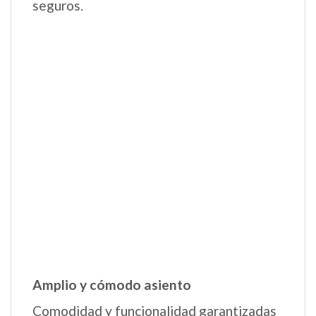
Amplia capota UPF 50+
Comodísima y amplia capota extensible
con visera para proteger las siestas de tu
bebé del sol y el viento.