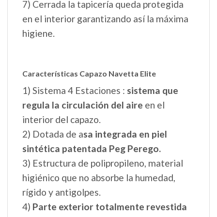
su juguete favorito.
9) Interior desmontable
10) Capota UPF+50