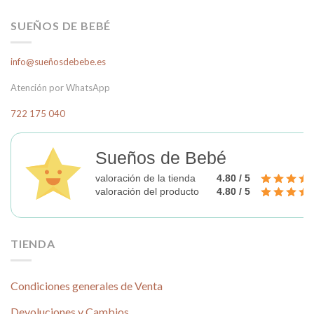
tiene
múltiples
múltiples
variantes.
SUEÑOS DE BEBÉ
variantes.
Las
Las
opciones
info@sueñosdebebe.es
opciones
se
se
pueden
Atención por WhatsApp
pueden
elegir
elegir
en
722 175 040
en
la
la
página
página
Sueños de Bebé
de
de
producto
valoración de la tienda
4.80 / 5
producto
valoración del producto
4.80 / 5
TIENDA
Condiciones generales de Venta
Devoluciones y Cambios