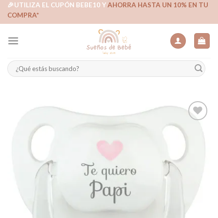
Skip
🎉UTILIZA EL CUPÓN BEBE10 Y
AHORRA HASTA UN 10% EN TU
COMPRA*
to
content
Buscar
por:
Añadir
a la
lista de
deseos