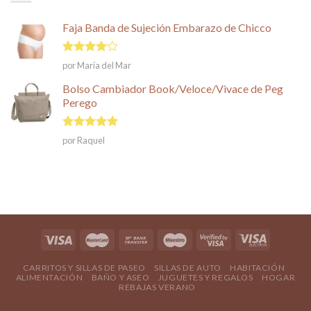
Faja Banda de Sujeción Embarazo de Chicco
Valorado
por María del Mar
en
4
de
5
Bolso Cambiador Book/Veloce/Vivace de Peg
Perego
Valorado en
por Raquel
5
de 5
CARRITOS Y SILLAS DE PASEO
SILLAS DE AUTO
HABITACIÓN
ALIMENTACIÓN
BAÑO Y ASEO
JUGUETES Y REGALOS
HOGAR
REBAJAS VERANO