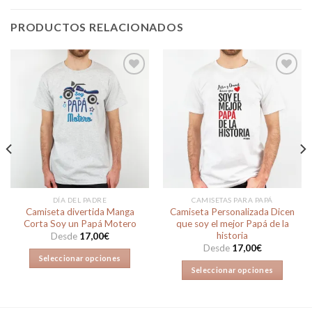
PRODUCTOS RELACIONADOS
Añadir
Añadir
a la
a la
lista de
lista de
deseos
deseos
DÍA DEL PADRE
CAMISETAS PARA PAPÁ
Camiseta divertida Manga
Camiseta Personalizada Dicen
Corta Soy un Papá Motero
que soy el mejor Papá de la
historia
Desde
17,00
€
Desde
17,00
€
Seleccionar opciones
Seleccionar opciones
Este
Este
producto
producto
tiene