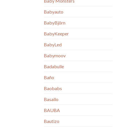
Baby Monsters
Babyauto
BabyBjörn
BabyKeeper
BabyLed
Babymoov
Badabulle
Baño
Baobabs
Basallo
BAUBA
Bautizo