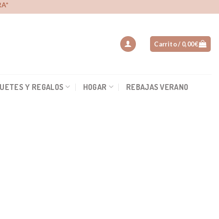
A*
Carrito /
0,00
€
UETES Y REGALOS
HOGAR
REBAJAS VERANO