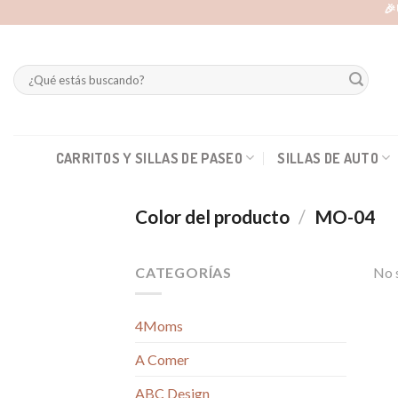
Skip
🎉
to
content
Buscar
por:
CARRITOS Y SILLAS DE PASEO
SILLAS DE AUTO
Color del producto
/
MO-04
CATEGORÍAS
No s
4Moms
A Comer
ABC Design