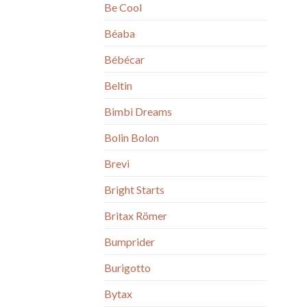
Be Cool
Béaba
Bébécar
Beltin
Bimbi Dreams
Bolin Bolon
Brevi
Bright Starts
Britax Römer
Bumprider
Burigotto
Bytax