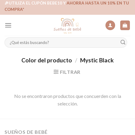
Skip
🎉UTILIZA EL CUPÓN BEBE10 Y
AHORRA HASTA UN 10% EN TU
COMPRA*
to
content
Buscar
por:
Color del producto
/
Mystic Black
FILTRAR
No se encontraron productos que concuerden con la
selección.
SUEÑOS DE BEBÉ