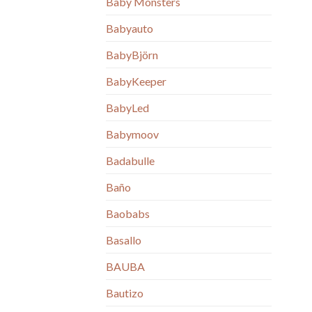
Baby Monsters
Babyauto
BabyBjörn
BabyKeeper
BabyLed
Babymoov
Badabulle
Baño
Baobabs
Basallo
BAUBA
Bautizo