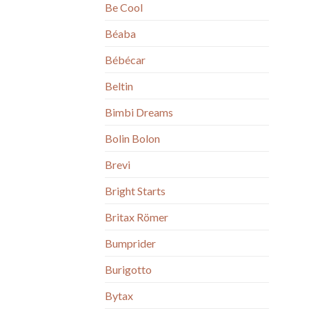
Be Cool
Béaba
Bébécar
Beltin
Bimbi Dreams
Bolin Bolon
Brevi
Bright Starts
Britax Römer
Bumprider
Burigotto
Bytax