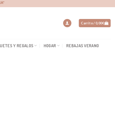
A*
Carrito /
0,00
€
UETES Y REGALOS
HOGAR
REBAJAS VERANO