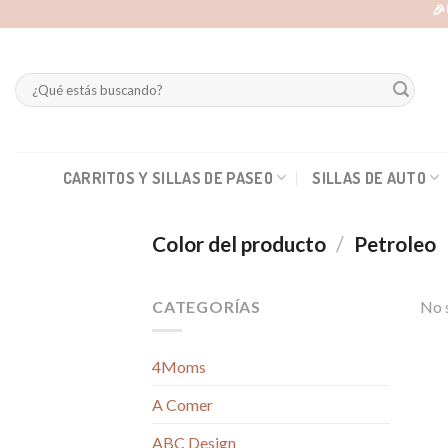
Skip
🎉
to
content
Buscar
por:
CARRITOS Y SILLAS DE PASEO
SILLAS DE AUTO
Color del producto
/
Petroleo
CATEGORÍAS
No s
4Moms
A Comer
ABC Design