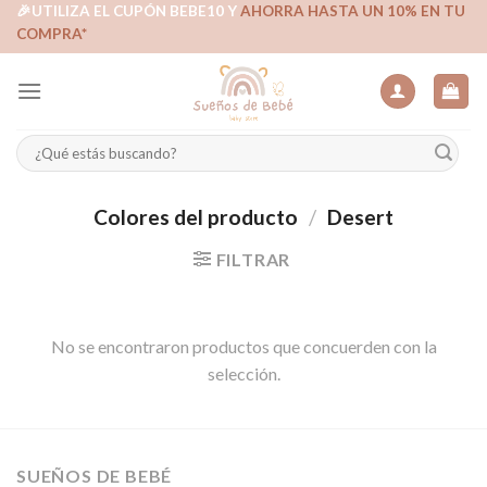
Skip
🎉UTILIZA EL CUPÓN BEBE10 Y
AHORRA HASTA UN 10% EN TU
COMPRA*
to
content
Buscar
por:
Colores del producto
/
Desert
FILTRAR
No se encontraron productos que concuerden con la
selección.
SUEÑOS DE BEBÉ