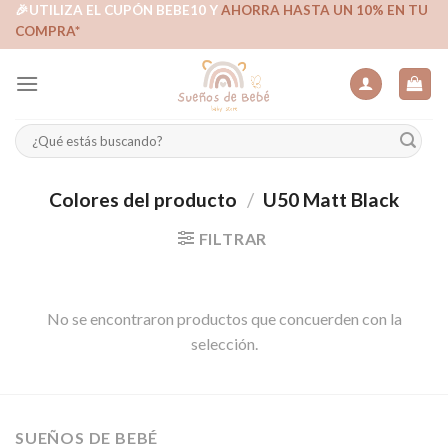
Skip
🎉UTILIZA EL CUPÓN BEBE10 Y
AHORRA HASTA UN 10% EN TU
COMPRA*
to
content
Buscar
por:
Colores del producto
/
U50 Matt Black
FILTRAR
No se encontraron productos que concuerden con la
selección.
SUEÑOS DE BEBÉ