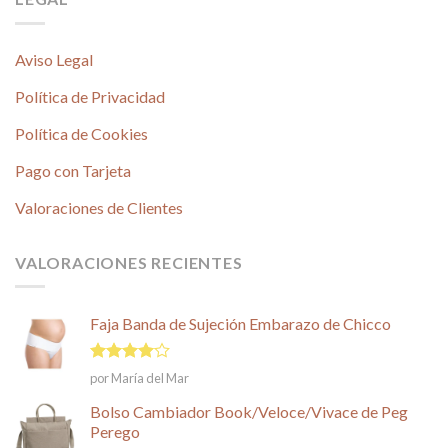
Aviso Legal
Política de Privacidad
Política de Cookies
Pago con Tarjeta
Valoraciones de Clientes
VALORACIONES RECIENTES
Faja Banda de Sujeción Embarazo de Chicco
Valorado
por María del Mar
en
4
de
5
Bolso Cambiador Book/Veloce/Vivace de Peg
Perego