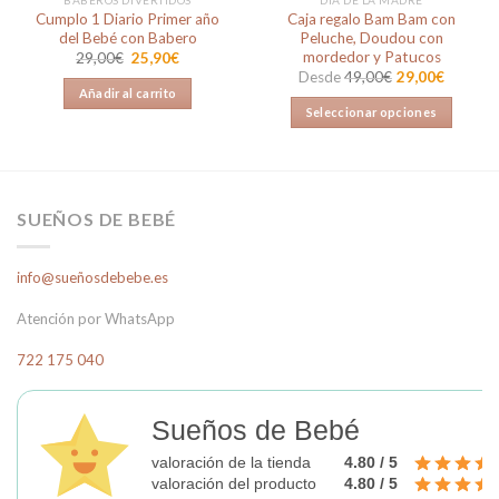
Cumplo 1 Diario Primer año
Caja regalo Bam Bam con
del Bebé con Babero
Peluche, Doudou con
mordedor y Patucos
El
El
29,00
€
25,90
€
precio
precio
Desde
49,00
€
29,00
€
original
actual
Añadir al carrito
era:
es:
Seleccionar opciones
29,00€.
25,90€.
Este
producto
tiene
múltiples
SUEÑOS DE BEBÉ
variantes.
Las
info@sueñosdebebe.es
opciones
se
Atención por WhatsApp
pueden
elegir
722 175 040
en
la
página
Sueños de Bebé
de
valoración de la tienda
4.80 / 5
producto
valoración del producto
4.80 / 5