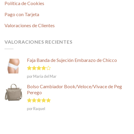
Política de Cookies
Pago con Tarjeta
Valoraciones de Clientes
VALORACIONES RECIENTES
Faja Banda de Sujeción Embarazo de Chicco
Valorado
por María del Mar
en
4
de
5
Bolso Cambiador Book/Veloce/Vivace de Peg
Perego
Valorado en
por Raquel
5
de 5