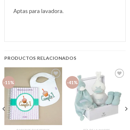
Aptas para lavadora.
PRODUCTOS RELACIONADOS
-11%
-41%
Añadir
Añadir
a la
a la
lista de
lista de
deseos
deseos
BABEROS DIVERTIDOS
DÍA DE LA MADRE