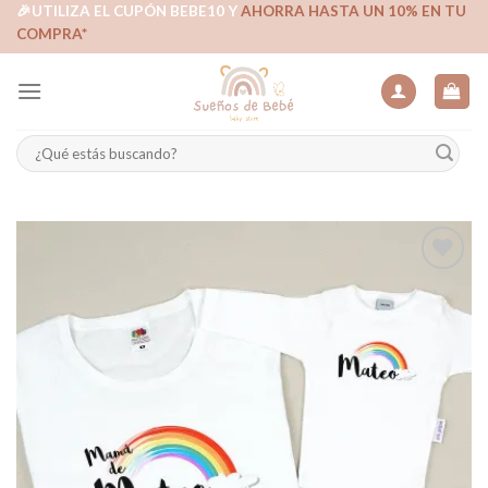
Skip
🎉UTILIZA EL CUPÓN BEBE10 Y
AHORRA HASTA UN 10% EN TU
COMPRA*
to
content
Buscar
por:
Añadir
a la
lista de
deseos