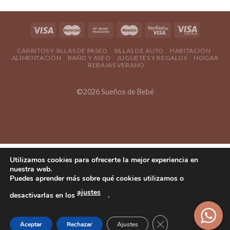
CARRITOS Y SILLAS DE PASEO
SILLAS DE AUTO
HABITACIÓN
ALIMENTACIÓN
BAÑO Y ASEO
JUGUETES Y REGALOS
HOGAR
REBAJAS VERANO
©2026 Sueños de Bebé
Utilizamos cookies para ofrecerte la mejor experiencia en
nuestra web.
Puedes aprender más sobre qué cookies utilizamos o
ajustes
desactivarlas en los
.
Cerrar el banner d
Aceptar
Rechazar
Ajustes