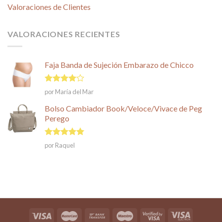
Valoraciones de Clientes
VALORACIONES RECIENTES
Faja Banda de Sujeción Embarazo de Chicco
Valorado
por María del Mar
en
4
de
5
Bolso Cambiador Book/Veloce/Vivace de Peg
Perego
Valorado en
por Raquel
5
de 5