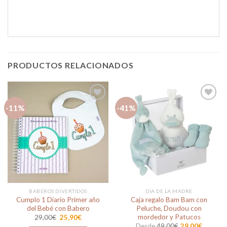
PRODUCTOS RELACIONADOS
-11%
-41%
Añadir
Añadir
a la
a la
lista de
lista de
deseos
deseos
BABEROS DIVERTIDOS
DÍA DE LA MADRE
Cumplo 1 Diario Primer año
Caja regalo Bam Bam con
del Bebé con Babero
Peluche, Doudou con
mordedor y Patucos
El
El
29,00
€
25,90
€
precio
precio
Desde
49,00
€
29,00
€