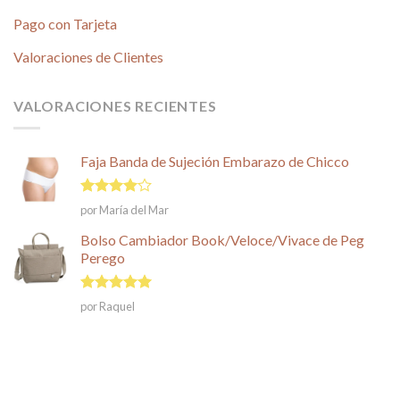
Pago con Tarjeta
Valoraciones de Clientes
VALORACIONES RECIENTES
Faja Banda de Sujeción Embarazo de Chicco
Valorado
por María del Mar
en
4
de
5
Bolso Cambiador Book/Veloce/Vivace de Peg
Perego
Valorado en
por Raquel
5
de 5