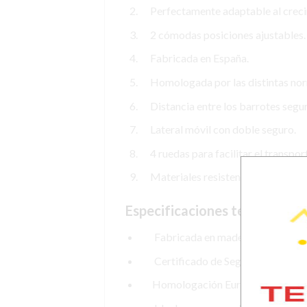
Perfectamente adaptable al crecimi
2 cómodas posiciones ajustables.
Fabricada en España.
Homologada por las distintas norm
Distancia entre los barrotes segura
Lateral móvil con doble seguro.
4 ruedas para facilitar el transporte
Materiales resistentes, duraderos y
Especificaciones técnicas
Fabricada en madera haya y MDF
Certificado de Seguridad: Europ
Homologación Europea: UNE-EN 