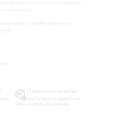
espacio, tendrás una habitación elegante y
io para tu bebé.
cuna Halley
, el
mueble bañera
con
juego.
eble Bañera + Ropa de Cuna cantidad
ento
?
¿Todavía no lo necesitas?
mejor
Haz tu reserva
dejando una
señal y recíbelo más adelante.