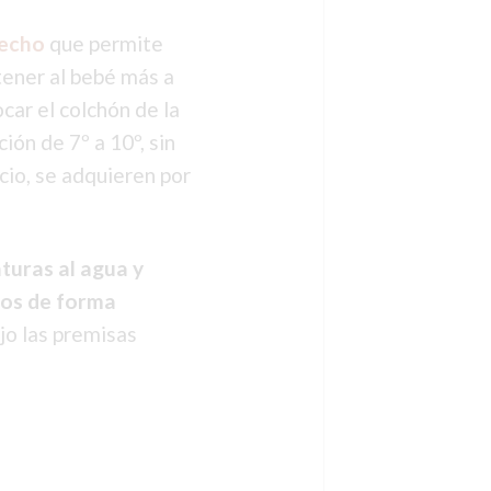
lecho
que permite
 tener al bebé más a
car el colchón de la
ión de 7º a 10º, sin
ecio, se adquieren por
nturas al agua y
os de forma
jo las premisas