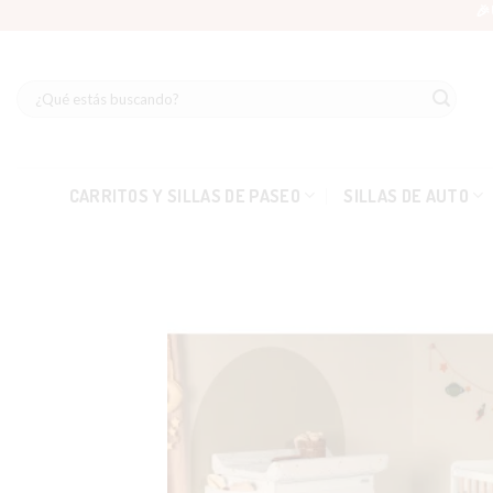
Skip
🎉
to
content
Buscar
por:
CARRITOS Y SILLAS DE PASEO
SILLAS DE AUTO