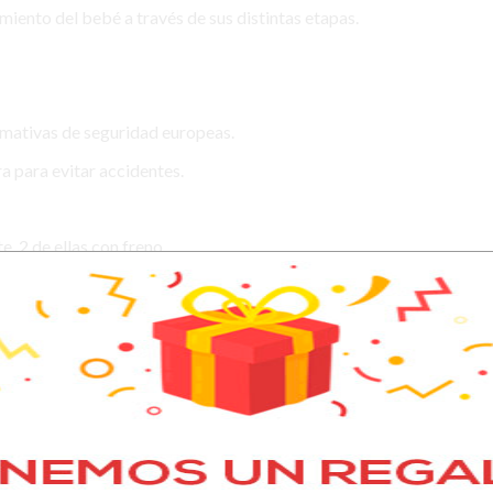
ento del bebé a través de sus distintas etapas.
ativas de seguridad europeas.
 para evitar accidentes.
, 2 de ellas con freno.
 pinturas no tóxicas.
 lacado.
ea
716-1/2:2008 (+A1:2013)