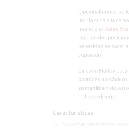
Opcionalmente, se le
unir la cuna a la cam
mano; o el
Relax Sy
cuna en dos posicione
necesidad se sacar al
separado)
La cuna Halley
está
barnices no tóxicos
sostenible
y desarro
del
eco-diseño
.
Características
Lo que más resalta de otros modelo