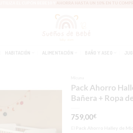
UTILIZA EL CUPÓN BEBE10 Y
AHORRA HASTA UN 10% EN TU COMPR
HABITACIÓN
ALIMENTACIÓN
BAÑO Y ASEO
JUG
Micuna
Pack Ahorro Hal
Bañera + Ropa d
Añadir
a la
759,00
€
lista de
deseos
El
Pack Ahorro Halley de Mi