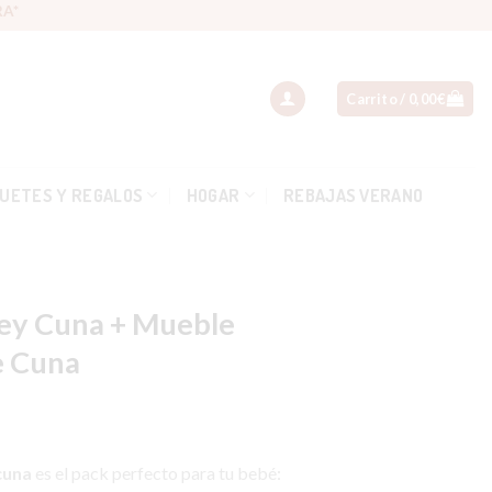
A*
Carrito /
0,00
€
UETES Y REGALOS
HOGAR
REBAJAS VERANO
ley Cuna + Mueble
e Cuna
cuna
es el pack perfecto para tu bebé: