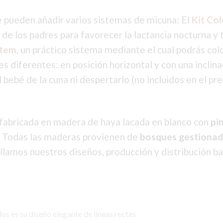
 pueden añadir varios sistemas de micuna: El
Kit Co
a de los padres para favorecer la lactancia nocturna y
stem
, un práctico sistema mediante el cual podrás colo
s diferentes: en posición horizontal y con una inclinac
 bebé de la cuna ni despertarlo (no incluidos en el pr
 fabricada en madera de haya lacada en blanco con
pi
. Todas las maderas provienen de
bosques gestionad
llamos nuestros diseños, producción y distribución ba
s es su diseño elegante de lineas rectas