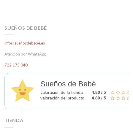
Este
producto
tiene
múltiples
variantes.
SUEÑOS DE BEBÉ
Las
opciones
info@sueñosdebebe.es
se
pueden
Atención por WhatsApp
elegir
en
722 175 040
la
página
Sueños de Bebé
de
producto
valoración de la tienda
4.80 / 5
valoración del producto
4.80 / 5
TIENDA