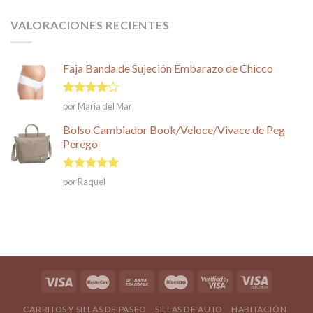
VALORACIONES RECIENTES
Faja Banda de Sujeción Embarazo de Chicco
Valorado
por María del Mar
en
4
de
5
Bolso Cambiador Book/Veloce/Vivace de Peg
Perego
Valorado en
por Raquel
5
de 5
CARRITOS Y SILLAS DE PASEO
SILLAS DE AUTO
HABITACIÓN