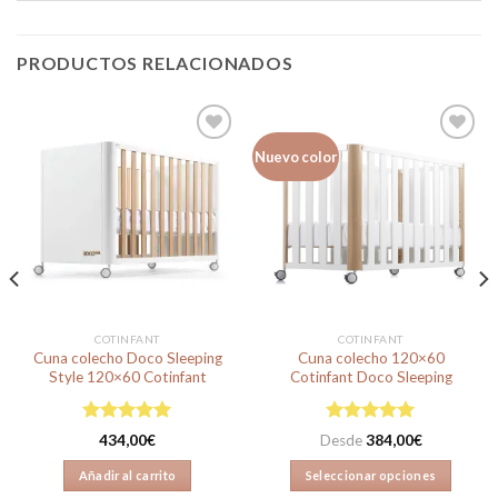
PRODUCTOS RELACIONADOS
Nuevo color
Añadir
Añadir
a la
a la
lista de
lista de
deseos
deseos
COTINFANT
COTINFANT
Cuna colecho Doco Sleeping
Cuna colecho 120×60
Style 120×60 Cotinfant
Cotinfant Doco Sleeping
Valorado en
Valorado en
434,00
€
Desde
384,00
€
5.00
de 5
4.95
de 5
Añadir al carrito
Seleccionar opciones