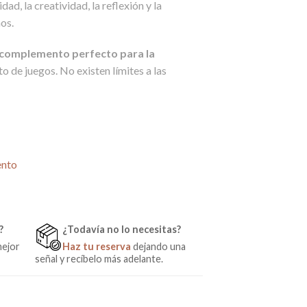
ad, la creatividad, la reflexión y la
os.
complemento perfecto para la
to de juegos. No existen límites a las
i de Micuna cantidad
ento
?
¿Todavía no lo necesitas?
mejor
Haz tu reserva
dejando una
señal y recíbelo más adelante.