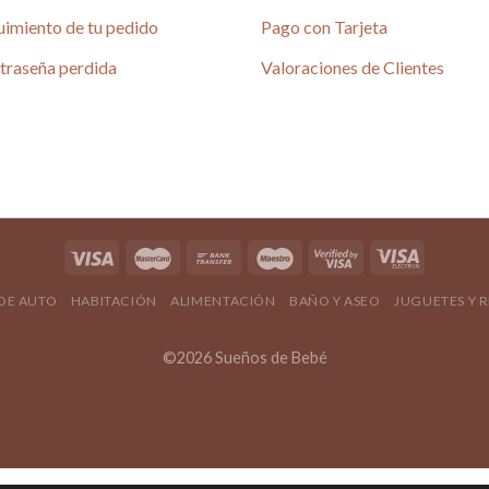
uimiento de tu pedido
Pago con Tarjeta
traseña perdida
Valoraciones de Clientes
 DE AUTO
HABITACIÓN
ALIMENTACIÓN
BAÑO Y ASEO
JUGUETES Y 
©2026 Sueños de Bebé