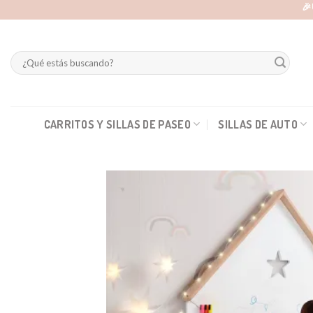
Skip
🎉
to
content
Buscar
por:
CARRITOS Y SILLAS DE PASEO
SILLAS DE AUTO