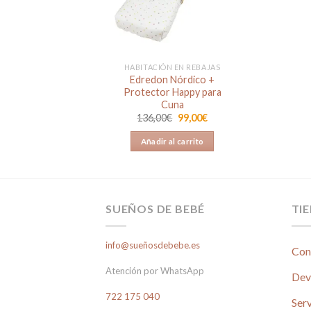
lista de
deseos
HABITACIÓN EN REBAJAS
Edredon Nórdico +
Protector Happy para
Cuna
El
El
136,00
€
99,00
€
precio
precio
original
actual
Añadir al carrito
era:
es:
136,00€.
99,00€.
SUEÑOS DE BEBÉ
TI
info@sueñosdebebe.es
Con
Atención por WhatsApp
Dev
722 175 040
Serv