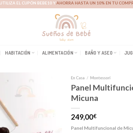
UTILIZA EL CUPÓN BEBE10 Y
AHORRA HASTA UN 10% EN TU COMPR
HABITACIÓN
ALIMENTACIÓN
BAÑO Y ASEO
JUG
En Casa
/
Montessori
Panel Multifunci
Micuna
Añadir
a la
lista de
249,00
€
deseos
Panel Multifuncional de Micu