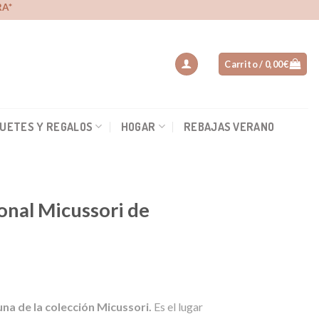
A*
Carrito /
0,00
€
UETES Y REGALOS
HOGAR
REBAJAS VERANO
onal Micussori de
na de la colección Micussori.
Es el lugar