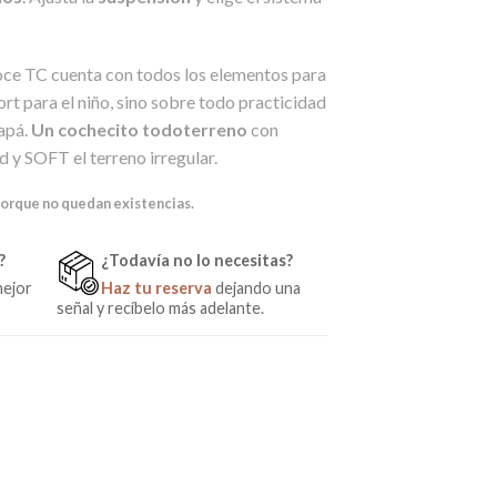
oce TC cuenta con todos los elementos para
ort para el niño, sino sobre todo practicidad
apá.
Un cochecito todoterreno
con
y SOFT el terreno irregular.
porque no quedan existencias.
?
¿Todavía no lo necesitas?
mejor
Haz tu reserva
dejando una
señal y recíbelo más adelante.