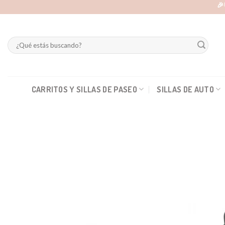
Skip
🎉
to
content
Buscar
por:
CARRITOS Y SILLAS DE PASEO
SILLAS DE AUTO