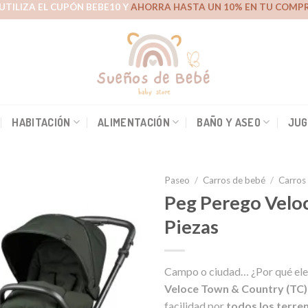
UTILIZA EL CUPÓN BEBE10 Y
AHORRA HASTA UN 10% EN TU COMPR
HABITACIÓN
ALIMENTACIÓN
BAÑO Y ASEO
JUG
Paseo
/
Carros de bebé
/
Carros 
Peg Perego Velo
Piezas
Añadir
a la
lista de
Campo o ciudad… ¿Por qué eleg
deseos
Veloce
Town & Country (TC)
facilidad por
todos los terre