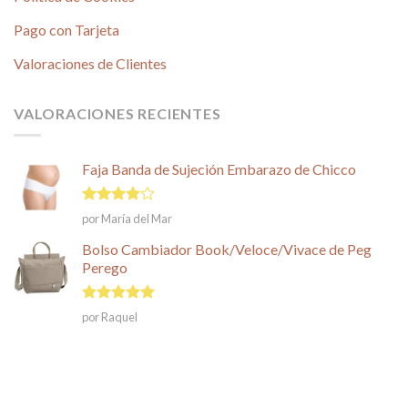
Pago con Tarjeta
Valoraciones de Clientes
VALORACIONES RECIENTES
Faja Banda de Sujeción Embarazo de Chicco
Valorado
por María del Mar
en
4
de
5
Bolso Cambiador Book/Veloce/Vivace de Peg
Perego
Valorado en
por Raquel
5
de 5