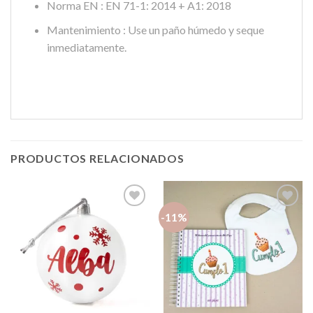
Norma EN : EN 71-1: 2014 + A1: 2018
Mantenimiento : Use un paño húmedo y seque
inmediatamente.
PRODUCTOS RELACIONADOS
-11%
Añadir
Añadir
a la
a la
lista de
lista de
deseos
deseos