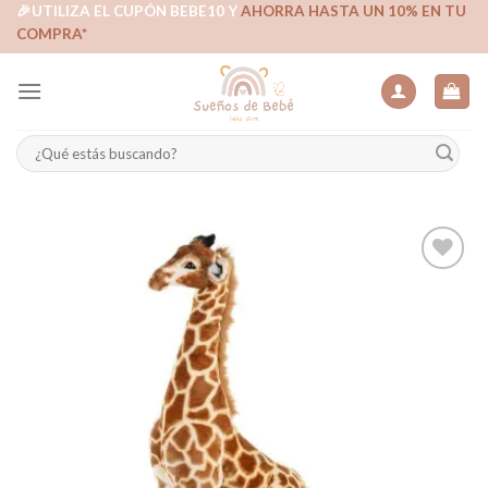
Skip
🎉UTILIZA EL CUPÓN BEBE10 Y
AHORRA HASTA UN 10% EN TU
COMPRA*
to
content
Buscar
por:
Añadir
a la
lista de
deseos