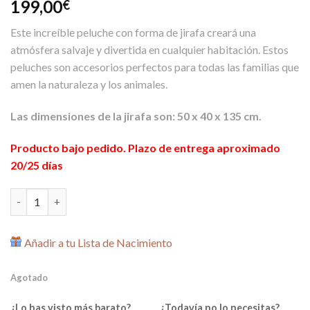
199,00
€
Este increíble peluche con forma de jirafa creará una
atmósfera salvaje y divertida en cualquier habitación. Estos
peluches son accesorios perfectos para todas las familias que
amen la naturaleza y los animales.
Las dimensiones de la jirafa son: 50 x 40 x 135 cm.
Producto bajo pedido. Plazo de entrega aproximado
20/25 días
Peluche Jirafa Gigante 135cm de Childhome cantidad
Añadir a tu Lista de Nacimiento
Agotado
¿Lo has visto más barato?
¿Todavía no lo necesitas?