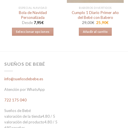
ESPECIAL NAVIDAD
BABEROS DIVERTIDOS
Bola de Navidad
Cumplo 1 Diario Primer año
Personalizada
del Bebé con Babero
El
El
Desde
7,95
€
29,00
€
25,90
€
precio
precio
original
actual
Seleccionar opciones
Añadir al carrito
era:
es:
29,00€.
25,90€.
Este
producto
tiene
múltiples
variantes.
SUEÑOS DE BEBÉ
Las
opciones
info@sueñosdebebe.es
se
pueden
Atención por WhatsApp
elegir
en
722 175 040
la
página
Sueños de Bebé
valoración de la tienda
4.80 / 5
de
valoración del producto
4.80 / 5
producto
690 reseñas