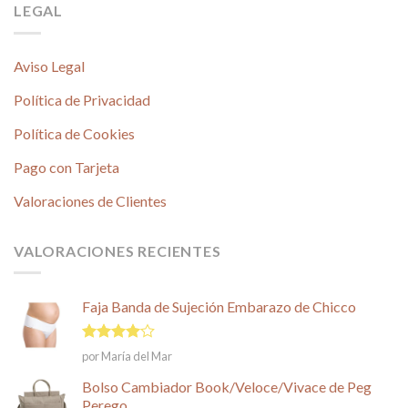
LEGAL
Aviso Legal
Política de Privacidad
Política de Cookies
Pago con Tarjeta
Valoraciones de Clientes
VALORACIONES RECIENTES
Faja Banda de Sujeción Embarazo de Chicco
Valorado
por María del Mar
en
4
de
5
Bolso Cambiador Book/Veloce/Vivace de Peg
Perego