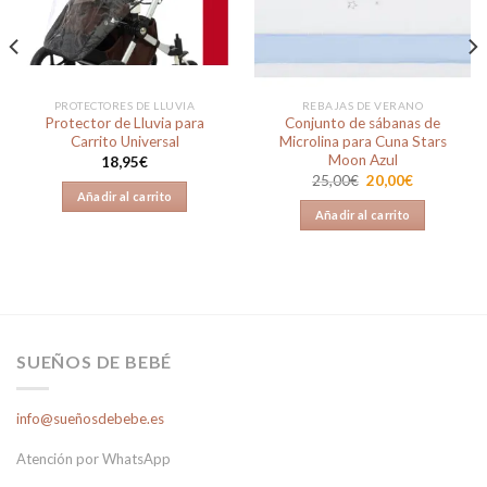
deseos
deseos
PROTECTORES DE LLUVIA
REBAJAS DE VERANO
Protector de Lluvia para
Conjunto de sábanas de
Carrito Universal
Microlina para Cuna Stars
Moon Azul
18,95
€
El
El
25,00
€
20,00
€
precio
precio
Añadir al carrito
original
actual
Añadir al carrito
era:
es:
25,00€.
20,00€.
SUEÑOS DE BEBÉ
info@sueñosdebebe.es
Atención por WhatsApp