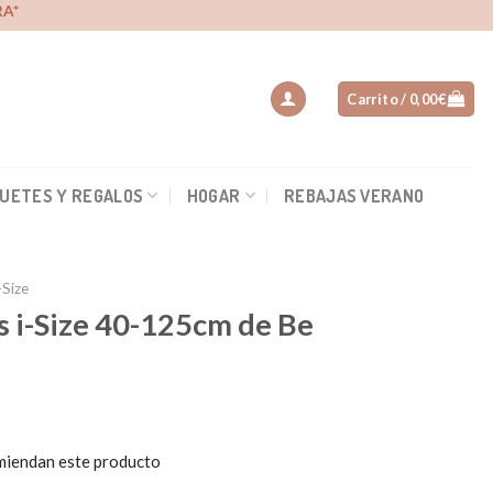
A*
Carrito /
0,00
€
UETES Y REGALOS
HOGAR
REBAJAS VERANO
I-Size
us i-Size 40-125cm de Be
miendan este producto