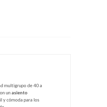
ad multigrupo de 40 a
on un
asiento
il y cómoda para los
do.