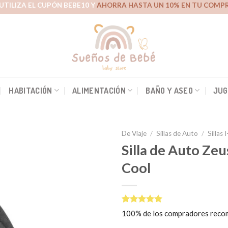
UTILIZA EL CUPÓN BEBE10 Y
AHORRA HASTA UN 10% EN TU COMPR
HABITACIÓN
ALIMENTACIÓN
BAÑO Y ASEO
JUG
De Viaje
/
Sillas de Auto
/
Sillas 
Silla de Auto Ze
Cool
Añadir
a la
lista de
deseos
Valorado
1
100% de los compradores reco
5.00
sobre
5 basado