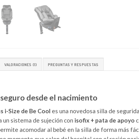
VALORACIONES (1)
PREGUNTAS Y RESPUESTAS
ja seguro desde el nacimiento
s i-Size de Be Cool
es una novedosa silla de segurid
 un sistema de sujeción con
isofix + pata de apoyo
c
ermite acomodar al bebé en la silla de forma más fác
o momento que salen del hospital con el recién naci