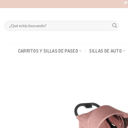
Skip
🎉
to
content
Buscar
por:
CARRITOS Y SILLAS DE PASEO
SILLAS DE AUTO