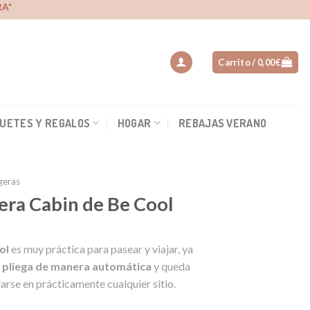
A*
Carrito /
0,00
€
UETES Y REGALOS
HOGAR
REBAJAS VERANO
igeras
gera Cabin de Be Cool
ol
es muy práctica para pasear y viajar, ya
 pliega de manera automática
y queda
rse en prácticamente cualquier sitio.