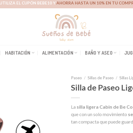
UTILIZA EL CUPÓN BEBE10 Y
AHORRA HASTA UN 10% EN TU COMPR
HABITACIÓN
ALIMENTACIÓN
BAÑO Y ASEO
JUG
Paseo
/
Sillas de Paseo
/
Sillas L
Silla de Paseo Li
Añadir
La
silla ligera Cabin de Be Co
a la
lista de
que con un solo movimiento
se
deseos
tan compacta que puede guarda