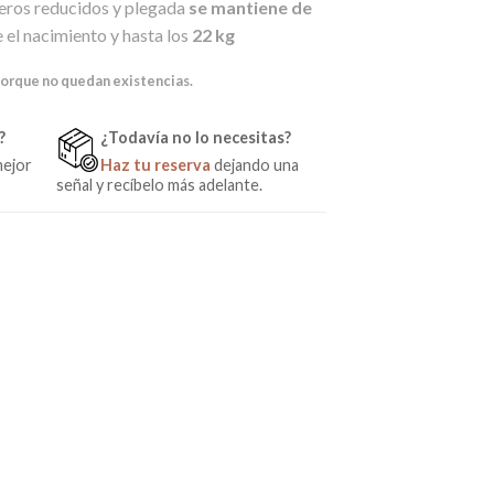
teros reducidos y plegada
se mantiene de
 el nacimiento y hasta los
22 kg
porque no quedan existencias.
?
¿Todavía no lo necesitas?
mejor
Haz tu reserva
dejando una
señal y recíbelo más adelante.