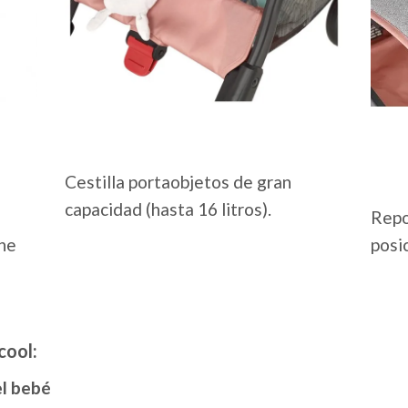
Cestilla portaobjetos de gran
capacidad (hasta 16 litros).
Repo
ne
posi
cool:
el bebé