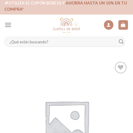
Skip
🎉UTILIZA EL CUPÓN BEBE10 Y
AHORRA HASTA UN 10% EN TU
COMPRA*
to
content
Buscar
por:
Añadir
a la
lista de
deseos