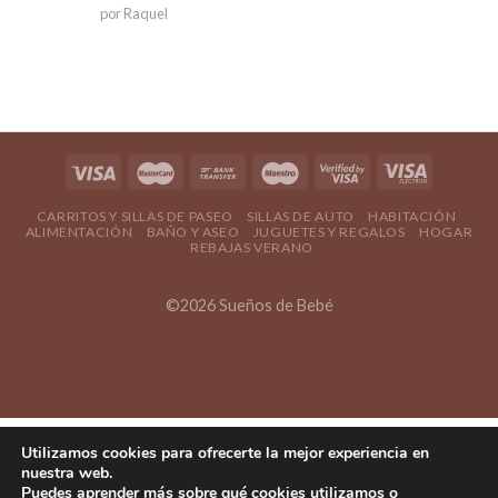
Valorado en
por Raquel
5
de 5
CARRITOS Y SILLAS DE PASEO
SILLAS DE AUTO
HABITACIÓN
ALIMENTACIÓN
BAÑO Y ASEO
JUGUETES Y REGALOS
HOGAR
REBAJAS VERANO
©2026 Sueños de Bebé
Utilizamos cookies para ofrecerte la mejor experiencia en
nuestra web.
Puedes aprender más sobre qué cookies utilizamos o