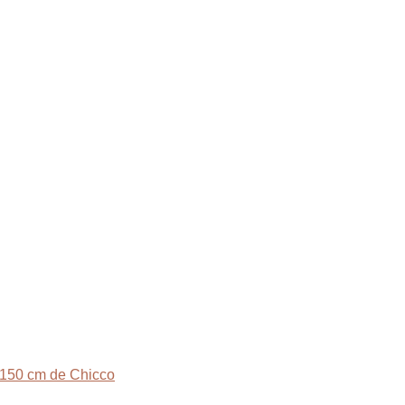
-150 cm de Chicco
El
El