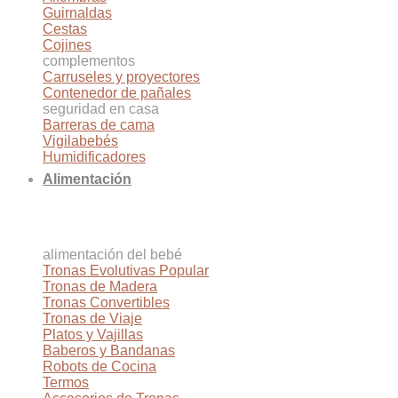
Guirnaldas
Cestas
Cojines
complementos
Carruseles y proyectores
Contenedor de pañales
seguridad en casa
Barreras de cama
Vigilabebés
Humidificadores
Alimentación
alimentación del bebé
Tronas Evolutivas
Tronas de Madera
Tronas Convertibles
Tronas de Viaje
Platos y Vajillas
Baberos y Bandanas
Robots de Cocina
Termos