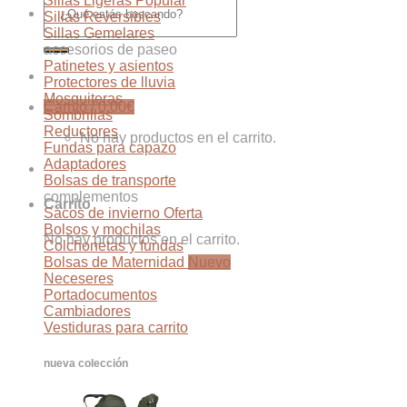
Sillas Ligeras
por:
Sillas Reversibles
Sillas Gemelares
accesorios de paseo
Patinetes y asientos
Protectores de lluvia
Mosquiteras
Carrito /
0,00
€
Sombrillas
Reductores
No hay productos en el carrito.
Fundas para capazo
Adaptadores
Bolsas de transporte
complementos
Carrito
Sacos de invierno
Bolsos y mochilas
No hay productos en el carrito.
Colchonetas y fundas
Bolsas de Maternidad
Neceseres
Portadocumentos
Cambiadores
Vestiduras para carrito
nueva colección