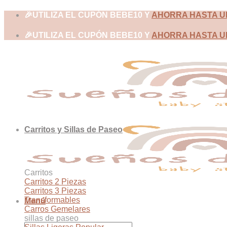
Skip
🎉UTILIZA EL CUPÓN BEBE10 Y
AHORRA HASTA U
to
content
🎉UTILIZA EL CUPÓN BEBE10 Y
AHORRA HASTA U
Carritos y Sillas de Paseo
Carritos
Carritos 2 Piezas
Carritos 3 Piezas
Transformables
Menú
Carros Gemelares
sillas de paseo
Buscar