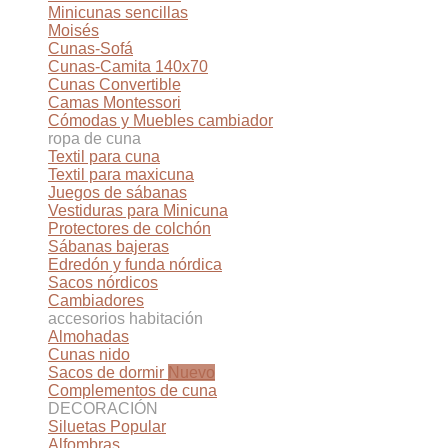
Minicunas sencillas
Moisés
Cunas-Sofá
Cunas-Camita 140x70
Cunas Convertible
Camas Montessori
Cómodas y Muebles cambiador
ropa de cuna
Textil para cuna
Textil para maxicuna
Juegos de sábanas
Vestiduras para Minicuna
Protectores de colchón
Sábanas bajeras
Edredón y funda nórdica
Sacos nórdicos
Cambiadores
accesorios habitación
Almohadas
Cunas nido
Sacos de dormir
Complementos de cuna
DECORACIÓN
Siluetas
Alfombras