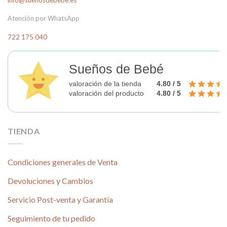
opciones
se
Atención por WhatsApp
pueden
elegir
722 175 040
en
la
página
Sueños de Bebé
de
valoración de la tienda
4.80 / 5
producto
valoración del producto
4.80 / 5
TIENDA
Condiciones generales de Venta
Devoluciones y Cambios
Servicio Post-venta y Garantía
Seguimiento de tu pedido