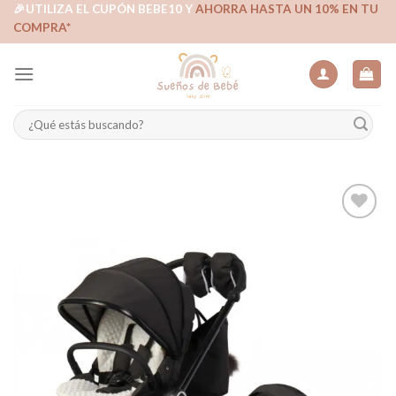
Skip
🎉UTILIZA EL CUPÓN BEBE10 Y
AHORRA HASTA UN 10% EN TU
COMPRA*
to
content
Buscar
por:
Añadir
a la
lista de
deseos