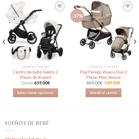
-37%
Añadir
Añadir
a la
a la
lista de
lista de
deseos
deseos
CARROS 2 PIEZAS
CARROS 2 PIEZAS
Carrito de bebé Ivento 2
Peg Perego Vivace Duo 2
Piezas de Kunert
Piezas Mon Amour
El
El
Desde
619,00
€
869,00
€
549,00
€
precio
precio
original
actual
Seleccionar opciones
Añadir al carrito
era:
es:
869,00€.
549,00€.
Este
producto
tiene
múltiples
SUEÑOS DE BEBÉ
variantes.
Las
info@sueñosdebebe.es