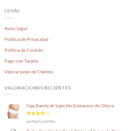
LEGAL
Aviso Legal
Política de Privacidad
Política de Cookies
Pago con Tarjeta
Valoraciones de Clientes
VALORACIONES RECIENTES
Faja Banda de Sujeción Embarazo de Chicco
Valorado
por María del Mar
en
4
de
5