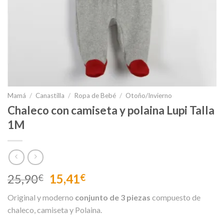
Mamá
/
Canastilla
/
Ropa de Bebé
/
Otoño/Invierno
Chaleco con camiseta y polaina Lupi Talla
1M
El
El
25,90
15,41
€
€
precio
precio
Original y moderno
conjunto de 3 piezas
compuesto de
original
actual
chaleco, camiseta y Polaina.
era:
es: