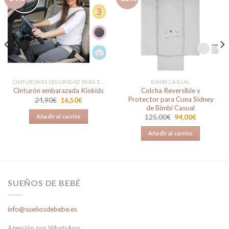
Añadir
Añadir
a la
a la
lista de
lista de
deseos
deseos
CINTURONES SEGURIDAD PARA EMBARAZADA
BIMBI CASUAL
Colcha Reversible y
Cinturón embarazada Kiokids
Protector para Cuna Sidney
El
El
24,90
€
16,50
€
precio
precio
de Bimbi Casual
original
actual
El
El
Añadir al carrito
125,00
€
94,00
€
era:
es:
precio
precio
24,90€.
16,50€.
original
actual
Añadir al carrito
era:
es:
125,00€.
94,00€.
SUEÑOS DE BEBÉ
info@sueñosdebebe.es
Atención por WhatsApp