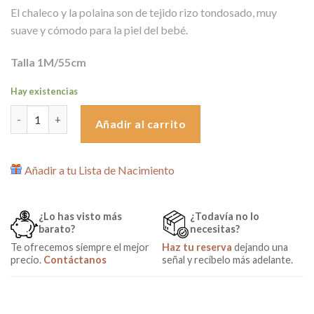
25,90€.
15,41€.
El chaleco y la polaina son de tejido rizo tondosado, muy
suave y cómodo para la piel del bebé.
Talla 1M/55cm
Hay existencias
Chaleco con camiseta y polaina Lupi Talla 1M cantidad
Añadir al carrito
Añadir a tu Lista de Nacimiento
¿Lo has visto más
¿Todavía no lo
barato?
necesitas?
Te ofrecemos siempre el mejor
Haz tu reserva
dejando una
precio.
Contáctanos
señal y recíbelo más adelante.